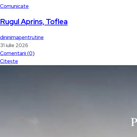
Comunicate
Rugul Aprins, Toflea
dininimapentrutine
31 iulie 2026
Comentarii (
0
)
Citește