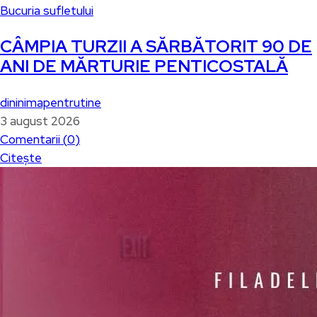
Bucuria sufletului
CÂMPIA TURZII A SĂRBĂTORIT 90 DE
ANI DE MĂRTURIE PENTICOSTALĂ
dininimapentrutine
3 august 2026
Comentarii (
0
)
Citește