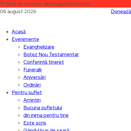
👋
Bine ați venit pe dininimapentrutine.ro!
06 august 2026
Donează
Acasă
Evenimente
Evanghelizare
Botez Nou Testamentar
Conferință tineret
Funeralii
Aniversări
Ordinări
Pentru suflet
Amintiri
Bucuria sufletului
din inima pentru tine
Este scris
Gândul bun de seară