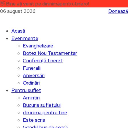
👋
Bine ați venit pe dininimapentrutine.ro!
06 august 2026
Donează
Acasă
Evenimente
Evanghelizare
Botez Nou Testamentar
Conferință tineret
Funeralii
Aniversări
Ordinări
Pentru suflet
Amintiri
Bucuria sufletului
din inima pentru tine
Este scris
Gândul bun de seară