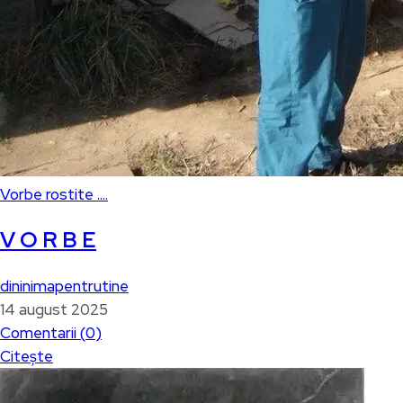
Vorbe rostite ....
V O R B E
dininimapentrutine
14 august 2025
Comentarii (
0
)
Citește