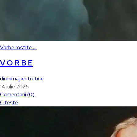
Vorbe rostite ....
V O R B E
dininimapentrutine
14 iulie 2025
Comentarii (
0
)
Citește