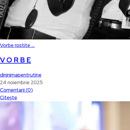
Vorbe rostite ....
V O R B E
dininimapentrutine
24 noiembrie 2025
Comentarii (
0
)
Citește