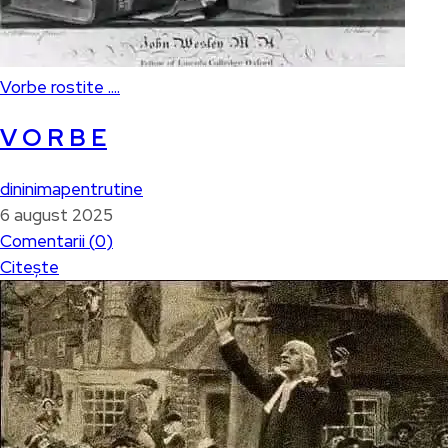
Vorbe rostite ....
V O R B E
dininimapentrutine
6 august 2025
Comentarii (
0
)
Citește