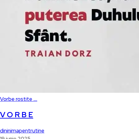
Vorbe rostite ....
V O R B E
dininimapentrutine
19 iunie 2025