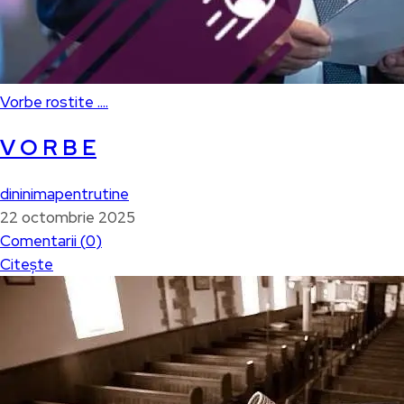
Vorbe rostite ....
V O R B E
dininimapentrutine
22 octombrie 2025
Comentarii (
0
)
Citește