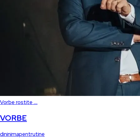
Vorbe rostite ....
VORBE
dininimapentrutine