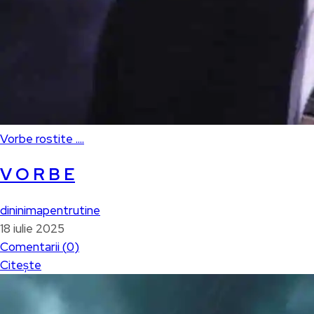
Vorbe rostite ....
V O R B E
dininimapentrutine
18 iulie 2025
Comentarii (
0
)
Citește