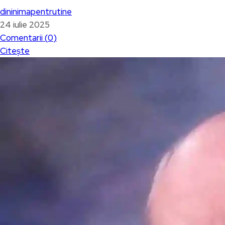
dininimapentrutine
24 iulie 2025
Comentarii (
0
)
Citește