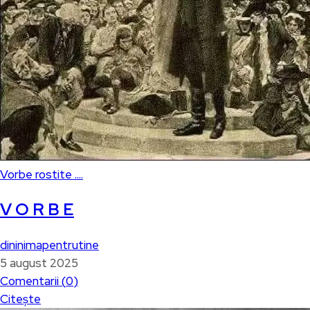
Vorbe rostite ....
V O R B E
dininimapentrutine
5 august 2025
Comentarii (
0
)
Citește