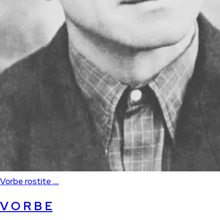
Vorbe rostite ....
V O R B E