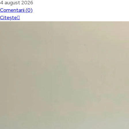
4 august 2026
Comentarii (
0
)
Citește