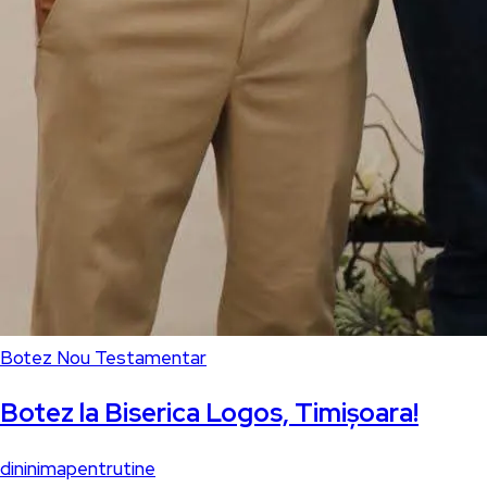
Botez Nou Testamentar
Botez la Biserica Logos, Timișoara!
dininimapentrutine