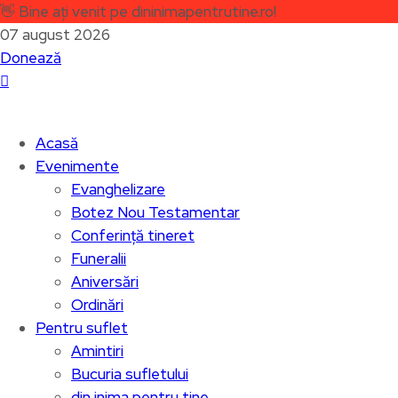
👋
Bine ați venit pe dininimapentrutine.ro!
07 august 2026
Donează
Acasă
Evenimente
Evanghelizare
Botez Nou Testamentar
Conferință tineret
Funeralii
Aniversări
Ordinări
Pentru suflet
Amintiri
Bucuria sufletului
din inima pentru tine