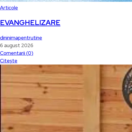
Articole
EVANGHELIZARE
dininimapentrutine
6 august 2026
Comentarii (
0
)
Citește