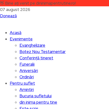
👋
Bine ați venit pe dininimapentrutine.ro!
07 august 2026
Donează
Acasă
Evenimente
Evanghelizare
Botez Nou Testamentar
Conferință tineret
Funeralii
Aniversări
Ordinări
Pentru suflet
Amintiri
Bucuria sufletului
din inima pentru tine
Este scris