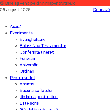
👋
Bine ați venit pe dininimapentrutine.ro!
06 august 2026
Donează
Acasă
Evenimente
Evanghelizare
Botez Nou Testamentar
Conferință tineret
Funeralii
Aniversări
Ordinări
Pentru suflet
Amintiri
Bucuria sufletului
din inima pentru tine
Este scris
Gândul bun de seară