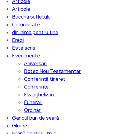
Articole
Articole
Bucuria sufletului
Comunicate
din inima pentru tine
Erezii
Este scris
Evenimente
Aniversări
Botez Nou Testamentar
Conferință tineret
Conferințe
Evanghelizare
Funeralii
Ordinări
Gândul bun de seară
Glume…
Hrană pentru… trup