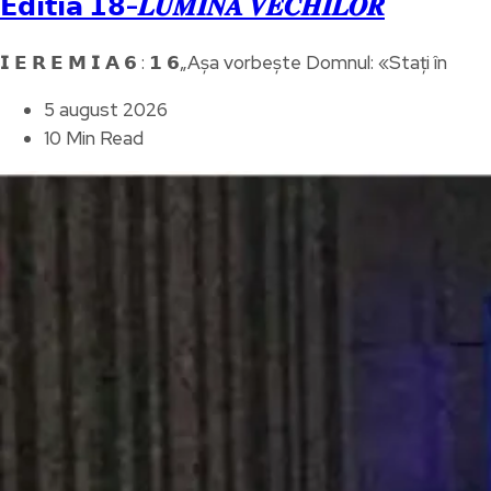
𝗘𝗱𝗶𝘁𝗶𝗮 𝟭𝟴-𝑳𝑼𝑴𝑰𝑵𝑨 𝑽𝑬𝑪𝑯𝑰𝑳𝑶𝑹
𝗜 𝗘 𝗥 𝗘 𝗠 𝗜 𝗔 𝟲 : 𝟭 𝟲„Așa vorbește Domnul: «Stați în
5 august 2026
10 Min Read