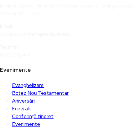
luminat calea și mi-a dăruit înțelepciunea să înțeleg că viața
este un dar prețios.
Email
contact@dininimapentrutine.ro
Telefon
0722 712 418
Evenimente
Evanghelizare
Botez Nou Testamentar
Aniversări
Funeralii
Conferință tineret
Evenimente