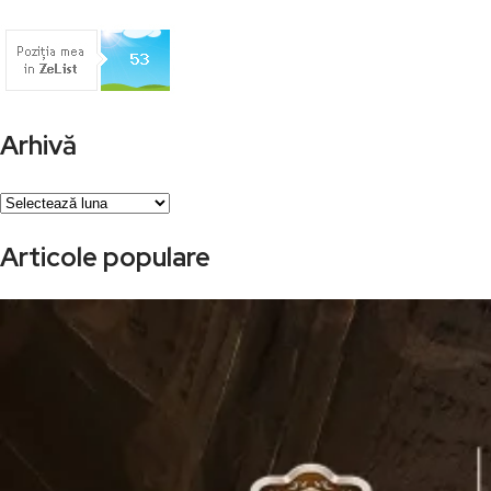
Arhivă
Arhivă
Articole populare