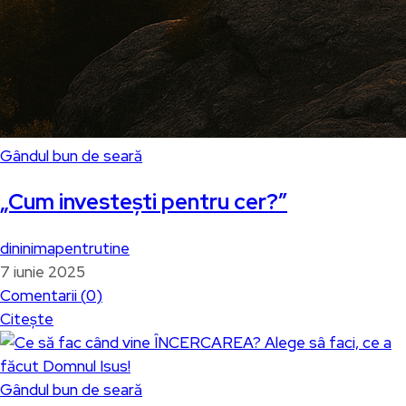
Gândul bun de seară
„Cum investești pentru cer?”
dininimapentrutine
7 iunie 2025
Comentarii (
0
)
Citește
Gândul bun de seară