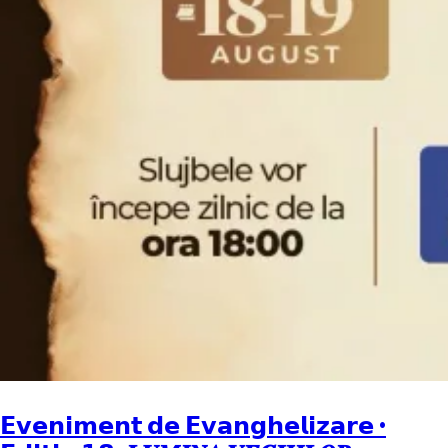
𝗘𝘃𝗲𝗻𝗶𝗺𝗲𝗻𝘁 𝗱𝗲 𝗘𝘃𝗮𝗻𝗴𝗵𝗲𝗹𝗶𝘇𝗮𝗿𝗲 •