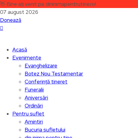
👋
Bine ați venit pe dininimapentrutine.ro!
07 august 2026
Donează
Acasă
Evenimente
Evanghelizare
Botez Nou Testamentar
Conferință tineret
Funeralii
Aniversări
Ordinări
Pentru suflet
Amintiri
Bucuria sufletului
din inima pentru tine