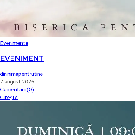
Evenimente
EVENIMENT
dininimapentrutine
7 august 2026
Comentarii (
0
)
Citește