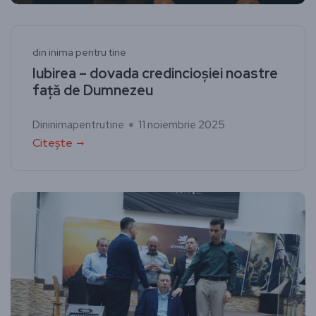
din inima pentru tine
Iubirea – dovada credincioșiei noastre
față de Dumnezeu
Dininimapentrutine
11 noiembrie 2025
Citește