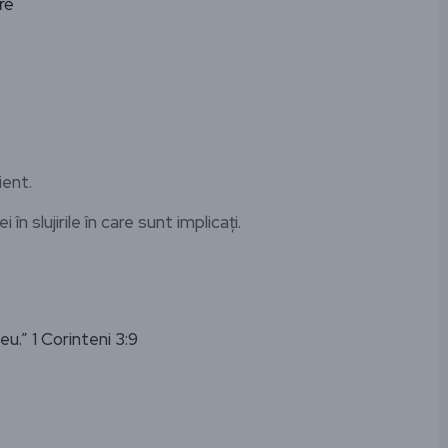
re
ient.
în slujirile în care sunt implicați.
.” 1 Corinteni 3:9