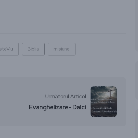
ză
steViu
Biblia
misiune
Următorul Articol
Evanghelizare- Dalci