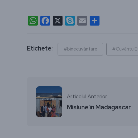
WhatsApp
Facebook
X
Skype
Email
Partajea
Etichete:
#binecuvântare
#CuvântulE
Articolul Anterior
Misiune în Madagascar