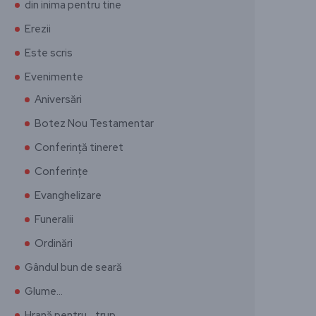
din inima pentru tine
Erezii
Este scris
Evenimente
Aniversări
Botez Nou Testamentar
Conferință tineret
Conferințe
Evanghelizare
Funeralii
Ordinări
Gândul bun de seară
Glume…
Hrană pentru… trup