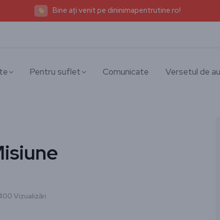
Bine ați venit pe dininimapentrutine.ro!
te
Pentru suflet
Comunicate
Versetul de au
isiune
400 Vizualizări