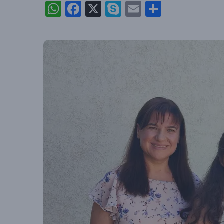
WhatsApp
Facebook
X
Skype
Email
Partajea