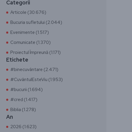
Categorii
Articole (30.676)
Bucuria sufletului (2.044)
Evenimente (1.517)
Comunicate (1.370)
Proiectul Împreună (1.171)
Etichete
#binecuvântare (2.471)
#CuvântulEsteViu (1.953)
#bucurii (1.694)
#cred (1.417)
Biblia (1.278)
An
2026 (1.623)