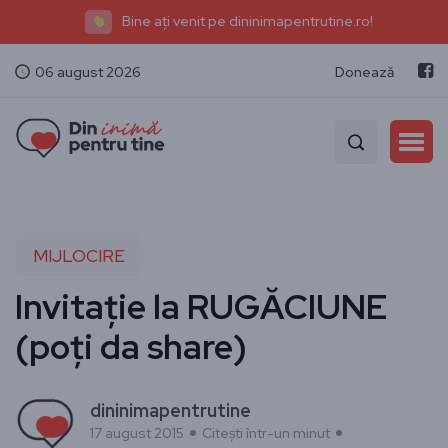
Bine ați venit pe dininimapentrutine.ro!
06 august 2026
Donează
MIJLOCIRE
Invitație la RUGĂCIUNE
(poți da share)
dininimapentrutine
17 august 2015
Citești într-un minut