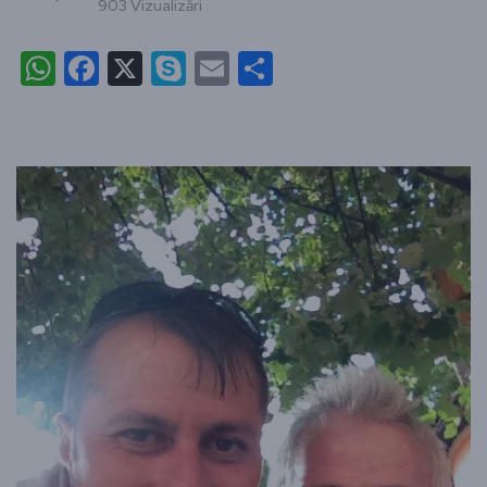
903 Vizualizări
WhatsApp
Facebook
X
Skype
Email
Partajează