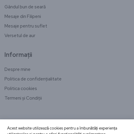
Gândul bun de seară
Mesaje din Filipeni
Mesaje pentru suflet
Versetul de aur
Informații
Despre mine
Politica de confidențialitate
Politica cookies
Termeni și Condiții
[email-subscribers-form id="1"]
Acest website utilizează cookies pentru a îmbunătăți experiența