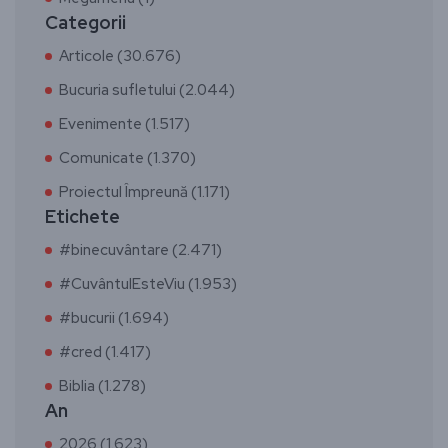
Categorii
Articole (30.676)
Bucuria sufletului (2.044)
Evenimente (1.517)
Comunicate (1.370)
Proiectul Împreună (1.171)
Etichete
#binecuvântare (2.471)
#CuvântulEsteViu (1.953)
#bucurii (1.694)
#cred (1.417)
Biblia (1.278)
An
2026 (1.623)