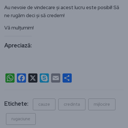
Au nevoie de vindecare și acest lucru este posibil! Să
ne rugăm deci și să credem!
Vă mulțumim!
Apreciază:
WhatsApp
Facebook
X
Skype
Email
Partajează
Etichete:
cauze
credinta
mijlocire
rugaciune