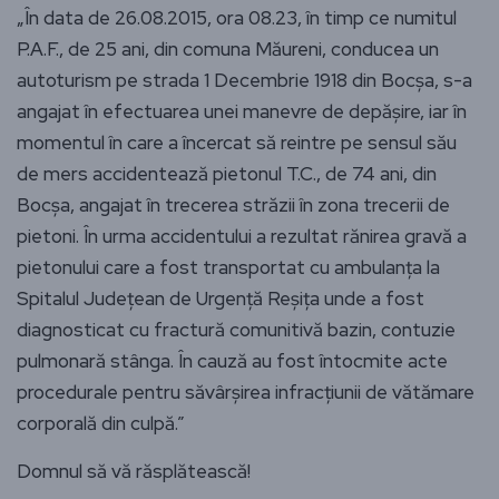
„În data de 26.08.2015, ora 08.23, în timp ce numitul
P.A.F., de 25 ani, din comuna Măureni, conducea un
autoturism pe strada 1 Decembrie 1918 din Bocşa, s-a
angajat în efectuarea unei manevre de depăşire, iar în
momentul în care a încercat să reintre pe sensul său
de mers accidentează pietonul T.C., de 74 ani, din
Bocşa, angajat în trecerea străzii în zona trecerii de
pietoni. În urma accidentului a rezultat rănirea gravă a
pietonului care a fost transportat cu ambulanţa la
Spitalul Judeţean de Urgenţă Reşiţa unde a fost
diagnosticat cu fractură comunitivă bazin, contuzie
pulmonară stânga. În cauză au fost întocmite acte
procedurale pentru săvârşirea infracţiunii de vătămare
corporală din culpă.”
Domnul să vă răsplătească!