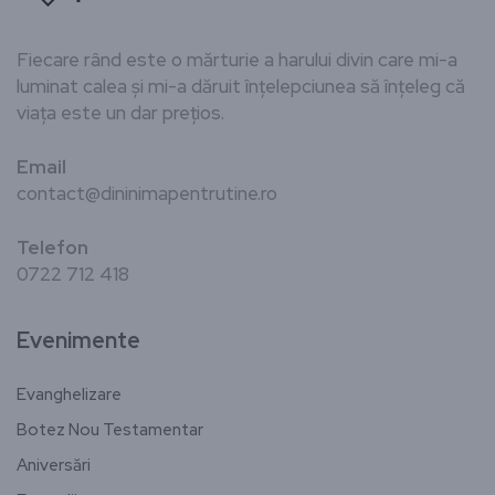
Fiecare rând este o mărturie a harului divin care mi-a
luminat calea și mi-a dăruit înțelepciunea să înțeleg că
viața este un dar prețios.
Email
contact@dininimapentrutine.ro
Telefon
0722 712 418
Evenimente
Evanghelizare
Botez Nou Testamentar
Aniversări