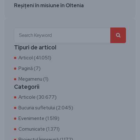
Reşiţeni în misiune în Oltenia
Tipuri de articol
Articol (41.051)
Pagină (7)
Megamenu (1)
Categorii
Articole (30.677)
Bucuria sufletului (2.045)
Evenimente (1.519)
Comunicate (1.371)
Proiectul Împreună (1.172)