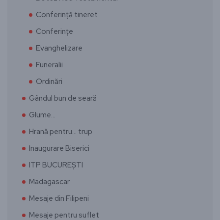
Conferință tineret
Conferințe
Evanghelizare
Funeralii
Ordinări
Gândul bun de seară
Glume…
Hrană pentru… trup
Inaugurare Biserici
ITP BUCUREȘTI
Madagascar
Mesaje din Filipeni
Mesaje pentru suflet