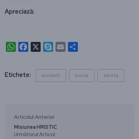
Apreciază:
WhatsApp
Facebook
X
Skype
Email
Partajează
Etichete:
accident
bocsa
tacota
Articolul Anterior
Misiunea HRISTIC
Următorul Articol