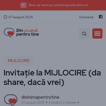
Bine ați venit pe dininimapentrutine.ro!
👋
07 august 2026
Donează
MIJLOCIRE
Invitație la MIJLOCIRE (da
share, dacă vrei)
dininimapentrutine
27 august 2015
Citești în 2 minute