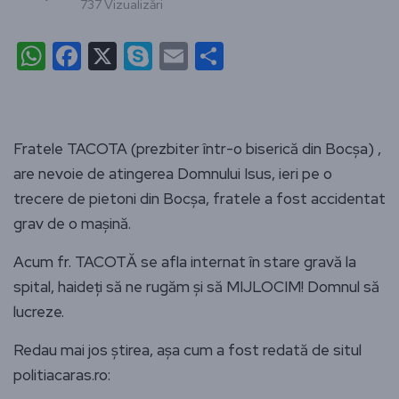
737 Vizualizări
WhatsApp
Facebook
X
Skype
Email
Partajează
Fratele TACOTA (prezbiter într-o biserică din Bocșa) ,
are nevoie de atingerea Domnului Isus, ieri pe o
trecere de pietoni din Bocșa, fratele a fost accidentat
grav de o mașină.
Acum fr. TACOTĂ se afla internat în stare gravă la
spital, haideți să ne rugăm și să MIJLOCIM! Domnul să
lucreze.
Redau mai jos știrea, așa cum a fost redată de situl
politiacaras.ro: