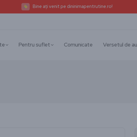
Bine ați venit pe dininimapentrutine.ro!
te
Pentru suflet
Comunicate
Versetul de au