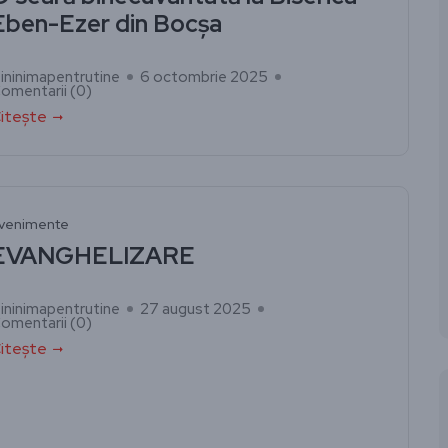
Eben-Ezer din Bocșa
ininimapentrutine
6 octombrie 2025
omentarii (
0
)
itește
venimente
EVANGHELIZARE
ininimapentrutine
27 august 2025
omentarii (
0
)
itește