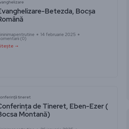
vanghelizare
Evanghelizare-Betezda, Bocșa
Română
ininimapentrutine
14 februarie 2025
omentarii (
0
)
itește
onferință tineret
Conferința de Tineret, Eben-Ezer (
Bocsa Montană)