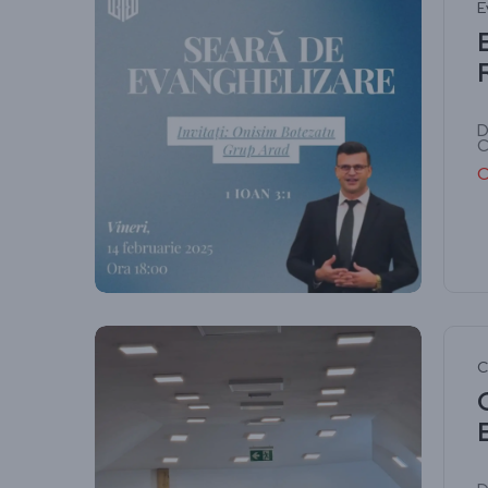
E
D
C
C
C