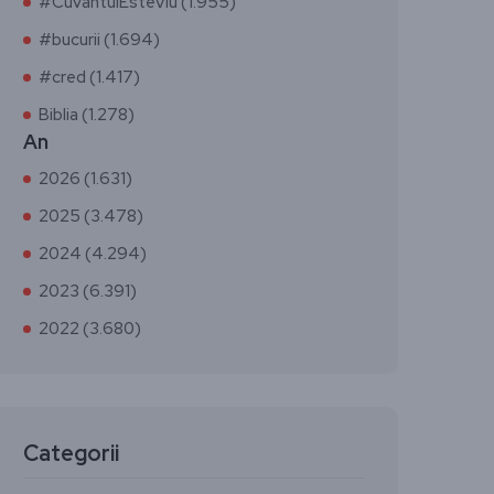
#CuvântulEsteViu (1.955)
#bucurii (1.694)
#cred (1.417)
Biblia (1.278)
An
2026 (1.631)
2025 (3.478)
2024 (4.294)
2023 (6.391)
2022 (3.680)
Categorii