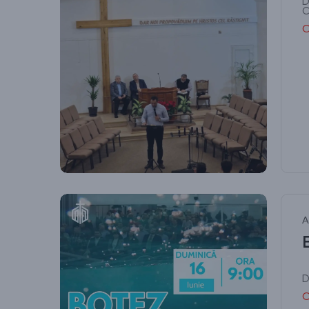
D
C
C
A
D
C