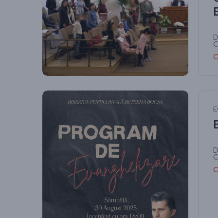
D
C
C
E
D
C
C