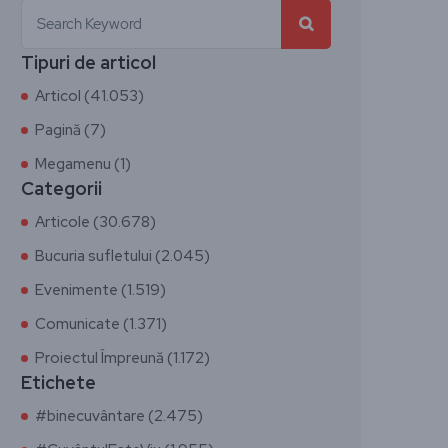
Tipuri de articol
Articol (41.053)
Pagină (7)
Megamenu (1)
Categorii
Articole (30.678)
Bucuria sufletului (2.045)
Evenimente (1.519)
Comunicate (1.371)
Proiectul Împreună (1.172)
Etichete
#binecuvântare (2.475)