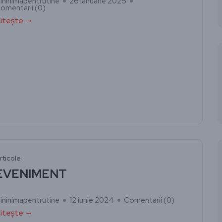
ininimapentrutine
26 ianuarie 2025
omentarii (
0
)
itește
rticole
EVENIMENT
ininimapentrutine
12 iunie 2024
Comentarii (
0
)
itește