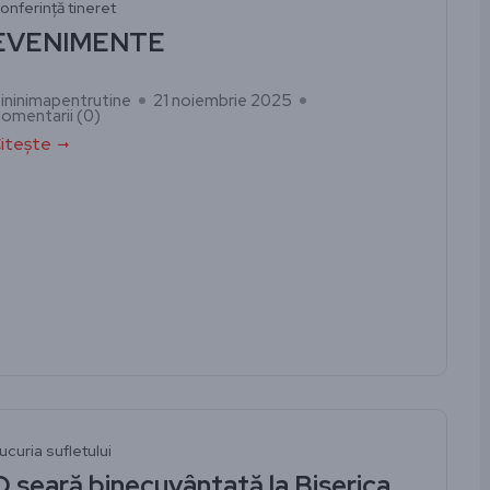
onferință tineret
EVENIMENTE
ininimapentrutine
21 noiembrie 2025
omentarii (
0
)
itește
ucuria sufletului
O seară binecuvântată la Biserica