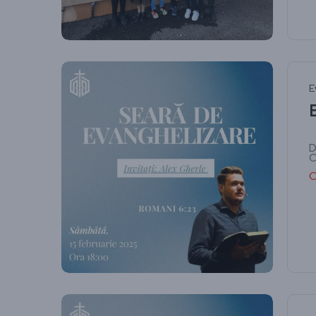
E
D
C
C