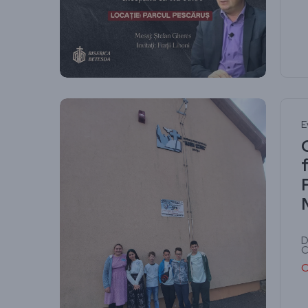
E
D
C
C