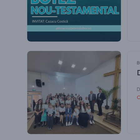
B
D
C