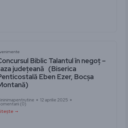
venimente
Concursul Biblic Talantul în negoț –
faza județeană (Biserica
Penticostală Eben Ezer, Bocșa
Montană)
ininimapentrutine
12 aprilie 2025
omentarii (
0
)
itește