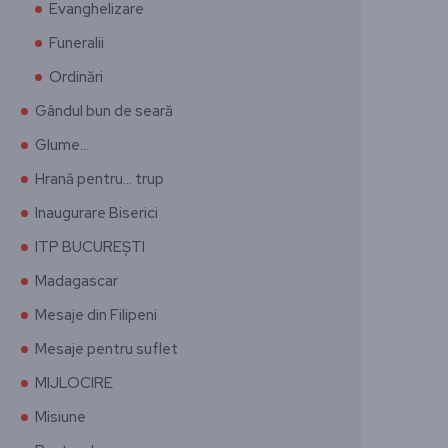
Evanghelizare
Funeralii
Ordinări
Gândul bun de seară
Glume…
Hrană pentru… trup
Inaugurare Biserici
ITP BUCUREȘTI
Madagascar
Mesaje din Filipeni
Mesaje pentru suflet
MIJLOCIRE
Misiune