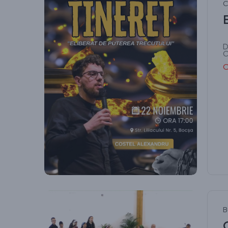
C
D
C
C
B