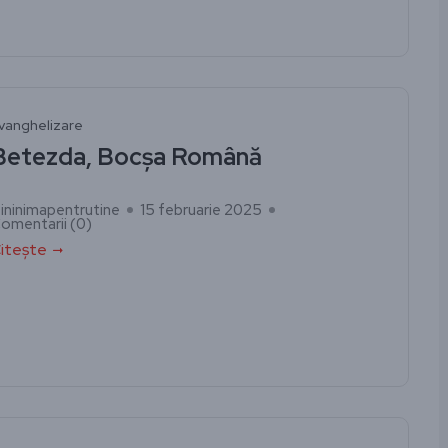
vanghelizare
Betezda, Bocșa Română
ininimapentrutine
15 februarie 2025
omentarii (
0
)
itește