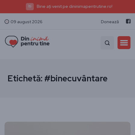
Bine ați venit pe dininimapentrutine.ro!
👋
09 august 2026
Donează
Etichetă:
#binecuvântare