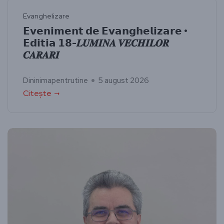
Evanghelizare
𝗘𝘃𝗲𝗻𝗶𝗺𝗲𝗻𝘁 𝗱𝗲 𝗘𝘃𝗮𝗻𝗴𝗵𝗲𝗹𝗶𝘇𝗮𝗿𝗲 •
𝗘𝗱𝗶𝘁𝗶𝗮 𝟭𝟴-𝑳𝑼𝑴𝑰𝑵𝑨 𝑽𝑬𝑪𝑯𝑰𝑳𝑶𝑹
𝑪𝑨𝑹𝑨𝑹𝑰
Dininimapentrutine
5 august 2026
Citește