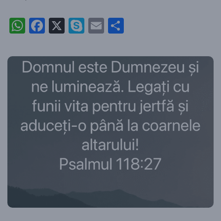
WhatsApp
Facebook
X
Skype
Email
Partajează