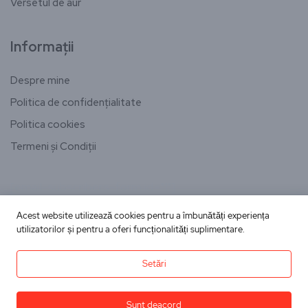
Versetul de aur
Informații
Despre mine
Politica de confidențialitate
Politica cookies
Termeni și Condiții
[email-subscribers-form id="1"]
Acest website utilizează cookies pentru a îmbunătăți experiența
utilizatorilor și pentru a oferi funcționalități suplimentare.
Copyright © Toate drepturile rezervate
Setări
dininimapentrutine.ro
Un proiect de suflet al echipei
Sunt deacord