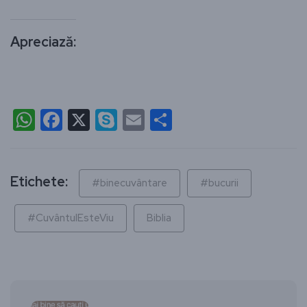
Apreciază:
WhatsApp
Facebook
X
Skype
Email
Partajează
Etichete:
#binecuvântare
#bucurii
#CuvântulEsteViu
Biblia