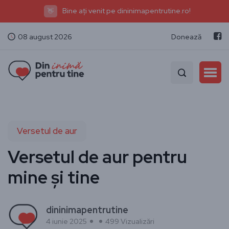
Bine ați venit pe dininimapentrutine.ro!
👋
08 august 2026
Donează
Versetul de aur
Versetul de aur pentru
mine și tine
dininimapentrutine
4 iunie 2025
499 Vizualizări