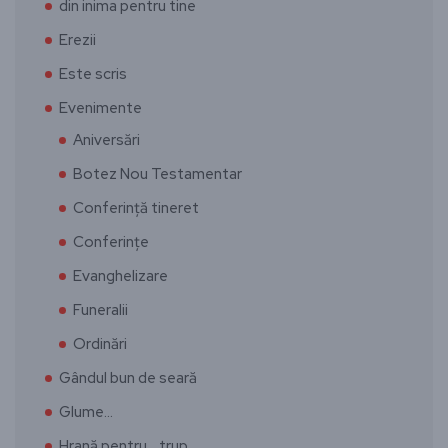
din inima pentru tine
Erezii
Este scris
Evenimente
Aniversări
Botez Nou Testamentar
Conferință tineret
Conferințe
Evanghelizare
Funeralii
Ordinări
Gândul bun de seară
Glume…
Hrană pentru… trup