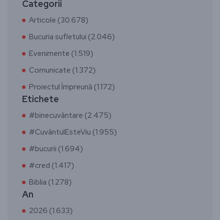
Categorii
Articole (30.678)
Bucuria sufletului (2.046)
Evenimente (1.519)
Comunicate (1.372)
Proiectul Împreună (1.172)
Etichete
#binecuvântare (2.475)
#CuvântulEsteViu (1.955)
#bucurii (1.694)
#cred (1.417)
Biblia (1.278)
An
2026 (1.633)