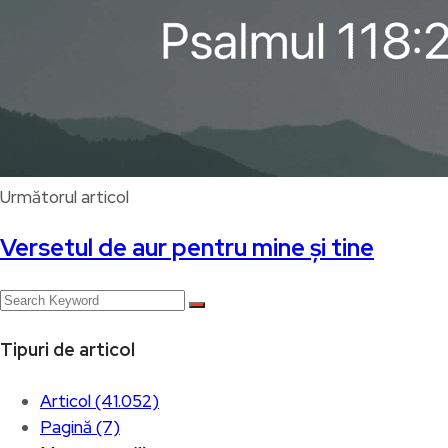
Următorul articol
Versetul de aur pentru mine și tine
Tipuri de articol
Articol (41.052)
Pagină (7)