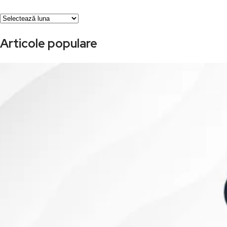
Arhivă
Articole populare