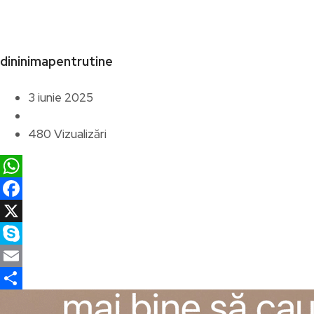
dininimapentrutine
3 iunie 2025
480 Vizualizări
WhatsApp
Facebook
X
Skype
Email
Partajează