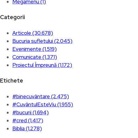
Megamenu (1)
Categorii
Articole (30.678)
Bucuria sufletului (2.045)
Evenimente (1.519)
Comunicate (1.371)
Proiectul Împreună (1.172)
Etichete
#binecuvântare (2.475)
#CuvântulEsteViu (1.955)
#bucurii (1.694)
#cred (1.417)
Biblia (1.278)