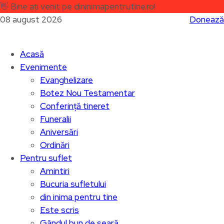
👋
Bine ați venit pe dininimapentrutine.ro!
08 august 2026
Donează
Acasă
Evenimente
Evanghelizare
Botez Nou Testamentar
Conferință tineret
Funeralii
Aniversări
Ordinări
Pentru suflet
Amintiri
Bucuria sufletului
din inima pentru tine
Este scris
Gândul bun de seară