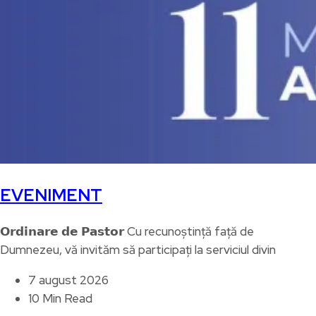
EVENIMENT
𝗢𝗿𝗱𝗶𝗻𝗮𝗿𝗲 𝗱𝗲 𝗣𝗮𝘀𝘁𝗼𝗿 Cu recunoștință față de
Dumnezeu, vă invităm să participați la serviciul divin
7 august 2026
10 Min Read