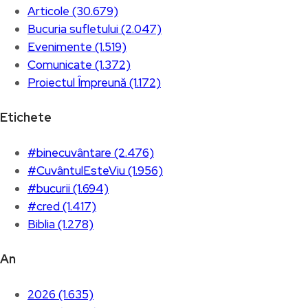
Articole (30.679)
Bucuria sufletului (2.047)
Evenimente (1.519)
Comunicate (1.372)
Proiectul Împreună (1.172)
Etichete
#binecuvântare (2.476)
#CuvântulEsteViu (1.956)
#bucurii (1.694)
#cred (1.417)
Biblia (1.278)
An
2026 (1.635)