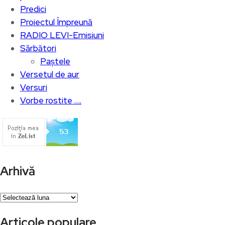
Predici
Proiectul Împreună
RADIO LEVI-Emisiuni
Sărbători
Paștele
Versetul de aur
Versuri
Vorbe rostite ….
Arhivă
Arhivă
Articole populare