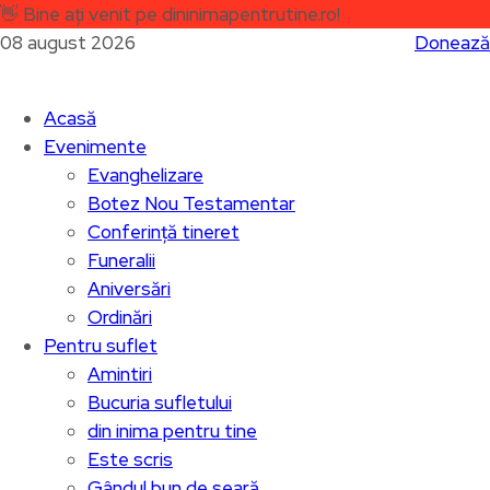
👋
Bine ați venit pe dininimapentrutine.ro!
08 august 2026
Donează
Acasă
Evenimente
Evanghelizare
Botez Nou Testamentar
Conferință tineret
Funeralii
Aniversări
Ordinări
Pentru suflet
Amintiri
Bucuria sufletului
din inima pentru tine
Este scris
Gândul bun de seară