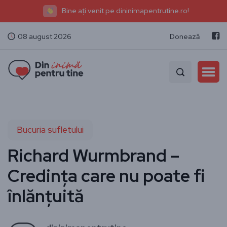
Bine ați venit pe dininimapentrutine.ro!
08 august 2026
Donează
Bucuria sufletului
Richard Wurmbrand –
Credința care nu poate fi
înlănțuită