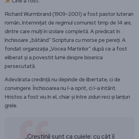
Cine a fost:
Richard Wurmbrand (1909–2001) a fost pastor luteran
român, întemnițat de regimul comunist timp de 14 ani,
dintre care mulți în izolare completă. A predicat în
închisoare „bătând” Scriptura cu morse pe pereți. A
fondat organizația „Vocea Martirilor” după ce a fost
eliberat și a povestit lumii despre biserica
persecutată.
Adevărata credință nu depinde de libertate, ci de
convingere. Închisoarea nu l-a oprit, ci l-a întărit.
Hristos a fost viu în el, chiar și între ziduri reci și lanțuri
grele.
„Creștinii sunt ca cuiele: cu cât îi