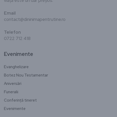
viața este un dar prețios.
Email
contact@dininimapentrutine.ro
Telefon
0722 712 418
Evenimente
Evanghelizare
Botez Nou Testamentar
Aniversări
Funeralii
Conferință tineret
Evenimente