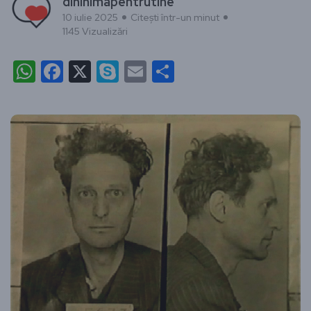
dininimapentrutine
10 iulie 2025
Citești într-un minut
1145 Vizualizări
WhatsApp
Facebook
X
Skype
Email
Partajează