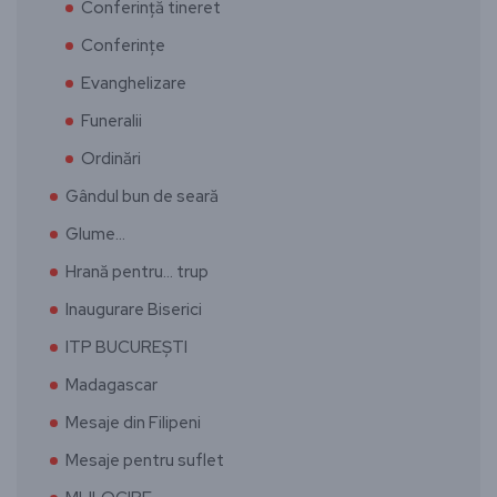
Conferință tineret
Conferințe
Evanghelizare
Funeralii
Ordinări
Gândul bun de seară
Glume…
Hrană pentru… trup
Inaugurare Biserici
ITP BUCUREȘTI
Madagascar
Mesaje din Filipeni
Mesaje pentru suflet