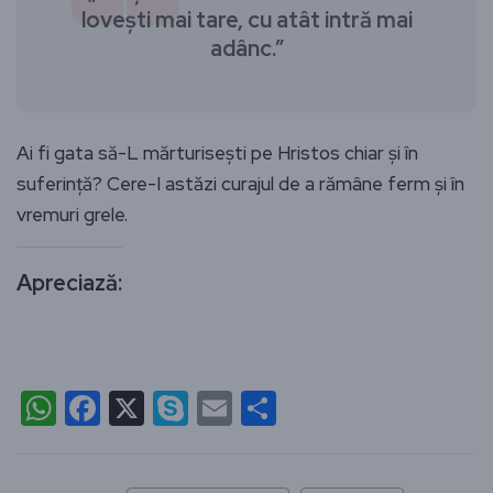
lovești mai tare, cu atât intră mai
adânc.”
Ai fi gata să-L mărturisești pe Hristos chiar și în
suferință? Cere-I astăzi curajul de a rămâne ferm și în
vremuri grele.
Apreciază:
WhatsApp
Facebook
X
Skype
Email
Partajează