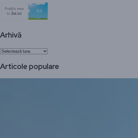
Arhivă
Arhivă
Articole populare