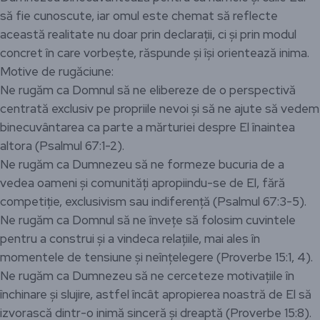
să fie cunoscute, iar omul este chemat să reflecte
această realitate nu doar prin declarații, ci și prin modul
concret în care vorbește, răspunde și își orientează inima.
Motive de rugăciune:
Ne rugăm ca Domnul să ne elibereze de o perspectivă
centrată exclusiv pe propriile nevoi și să ne ajute să vedem
binecuvântarea ca parte a mărturiei despre El înaintea
altora (Psalmul 67:1-2).
Ne rugăm ca Dumnezeu să ne formeze bucuria de a
vedea oameni și comunități apropiindu-se de El, fără
competiție, exclusivism sau indiferență (Psalmul 67:3-5).
Ne rugăm ca Domnul să ne învețe să folosim cuvintele
pentru a construi și a vindeca relațiile, mai ales în
momentele de tensiune și neînțelegere (Proverbe 15:1, 4).
Ne rugăm ca Dumnezeu să ne cerceteze motivațiile în
închinare și slujire, astfel încât apropierea noastră de El să
izvorască dintr-o inimă sinceră și dreaptă (Proverbe 15:8).