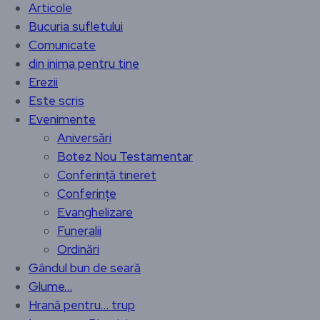
Articole
Bucuria sufletului
Comunicate
din inima pentru tine
Erezii
Este scris
Evenimente
Aniversări
Botez Nou Testamentar
Conferință tineret
Conferințe
Evanghelizare
Funeralii
Ordinări
Gândul bun de seară
Glume…
Hrană pentru… trup