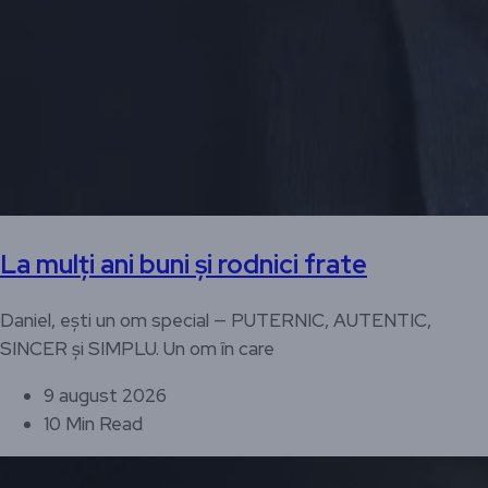
La mulți ani buni și rodnici frate
Daniel, ești un om special — PUTERNIC, AUTENTIC,
SINCER și SIMPLU. Un om în care
9 august 2026
10 Min Read