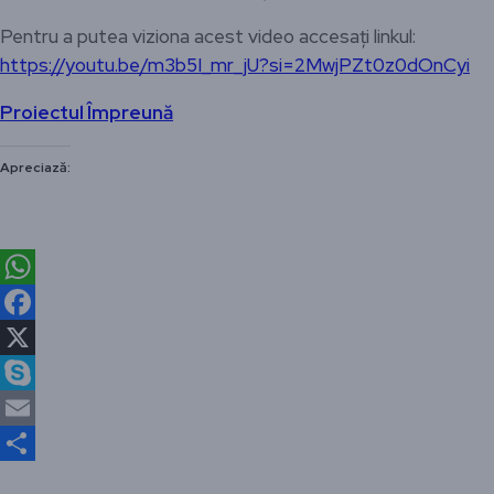
Pentru a putea viziona acest video accesați linkul:
https://youtu.be/m3b5I_mr_jU?si=2MwjPZt0z0dOnCyi
Proiectul Împreună
Apreciază:
WhatsApp
Facebook
X
Skype
Email
Partajează