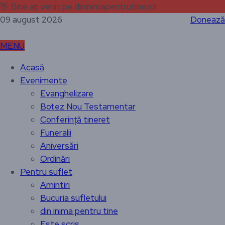
👋
Bine ați venit pe dininimapentrutine.ro!
09 august 2026
Donează
MENU
Acasă
Evenimente
Evanghelizare
Botez Nou Testamentar
Conferință tineret
Funeralii
Aniversări
Ordinări
Pentru suflet
Amintiri
Bucuria sufletului
din inima pentru tine
Este scris