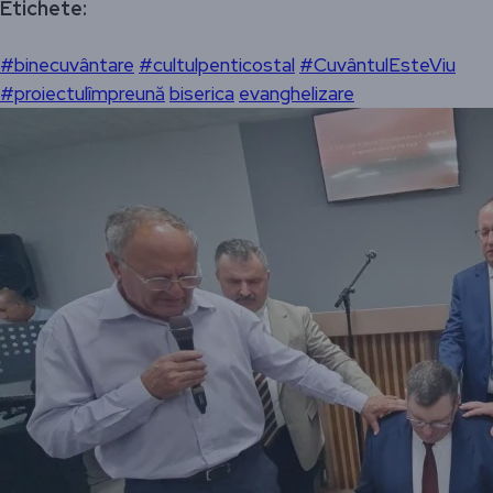
Etichete:
#binecuvântare
#cultulpenticostal
#CuvântulEsteViu
#proiectulîmpreună
biserica
evanghelizare