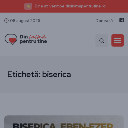
Bine ați venit pe dininimapentrutine.ro!
08 august 2026
Donează
Etichetă:
biserica