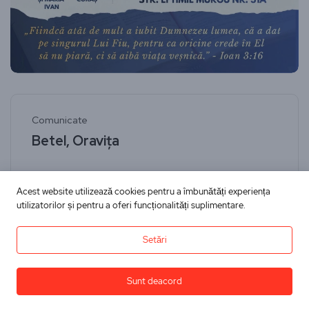
Comunicate
Betel, Oravița
Dininimapentrutine
17 februarie 2026
Acest website utilizează cookies pentru a îmbunătăți experiența
Citește
utilizatorilor și pentru a oferi funcționalități suplimentare.
Setări
Sunt deacord