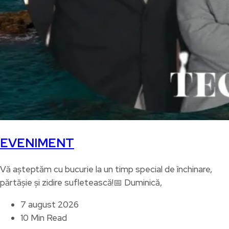
EVENIMENT
Vă așteptăm cu bucurie la un timp special de închinare,
părtășie și zidire sufletească!📅 Duminică,
7 august 2026
10 Min Read