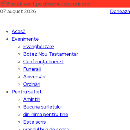
👋
Bine ați venit pe dininimapentrutine.ro!
07 august 2026
Donează
Acasă
Evenimente
Evanghelizare
Botez Nou Testamentar
Conferință tineret
Funeralii
Aniversări
Ordinări
Pentru suflet
Amintiri
Bucuria sufletului
din inima pentru tine
Este scris
Gândul bun de seară