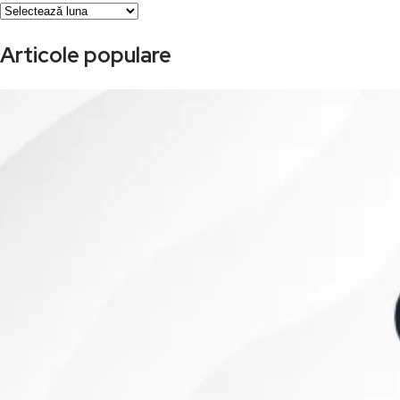
Arhivă
Articole populare