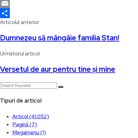
Skype
Email
Articolul anterior
Partajează
Dumnezeu să mângâie familia Stan!
Următorul articol
Versetul de aur pentru tine și mine
Tipuri de articol
Articol (41.052)
Pagină (7)
Megamenu (1)