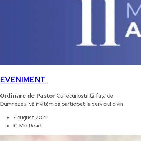
EVENIMENT
𝗢𝗿𝗱𝗶𝗻𝗮𝗿𝗲 𝗱𝗲 𝗣𝗮𝘀𝘁𝗼𝗿 Cu recunoștință față de
Dumnezeu, vă invităm să participați la serviciul divin
7 august 2026
10 Min Read