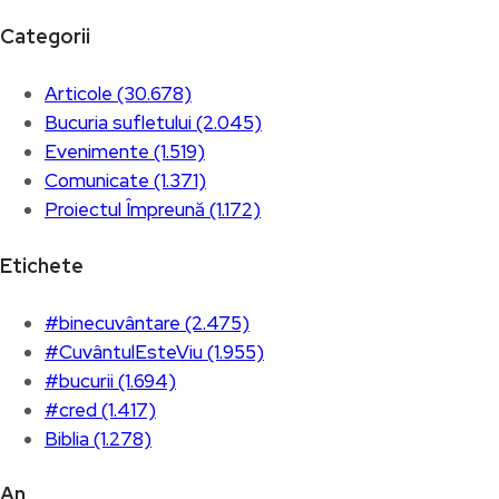
Categorii
Articole (30.678)
Bucuria sufletului (2.045)
Evenimente (1.519)
Comunicate (1.371)
Proiectul Împreună (1.172)
Etichete
#binecuvântare (2.475)
#CuvântulEsteViu (1.955)
#bucurii (1.694)
#cred (1.417)
Biblia (1.278)
An