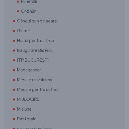
Funeralii
Ordinări
Gândul bun de seară
Glume…
Hrană pentru… trup
Inaugurare Biserici
ITP BUCUREȘTI
Madagascar
Mesaje din Filipeni
Mesaje pentru suflet
MIJLOCIRE
Misiune
Pastorale
poza de duminica