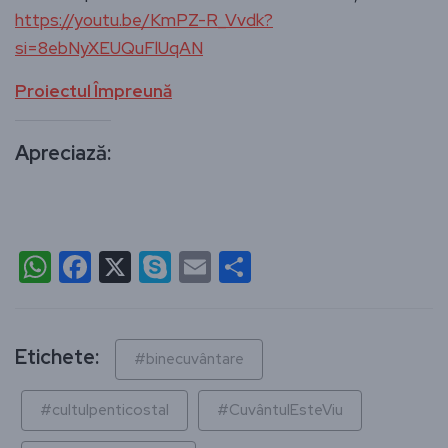
https://youtu.be/KmPZ-R_Vvdk?
si=8ebNyXEUQuFlUqAN
Proiectul Împreună
Apreciază:
WhatsApp
Facebook
X
Skype
Email
Partajează
Etichete:
#binecuvântare
#cultulpenticostal
#CuvântulEsteViu