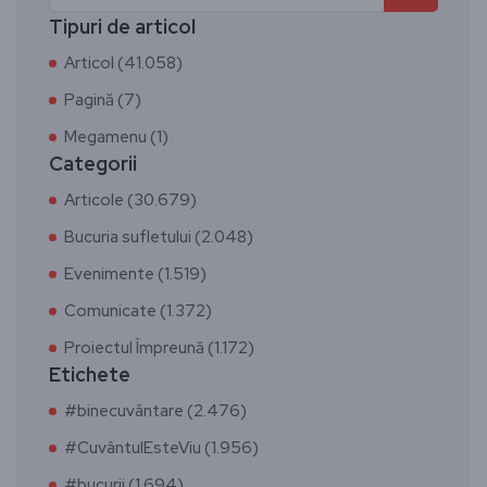
Tipuri de articol
Articol (41.058)
Pagină (7)
Megamenu (1)
Categorii
Articole (30.679)
Bucuria sufletului (2.048)
Evenimente (1.519)
Comunicate (1.372)
Proiectul Împreună (1.172)
Etichete
#binecuvântare (2.476)
#CuvântulEsteViu (1.956)
#bucurii (1.694)