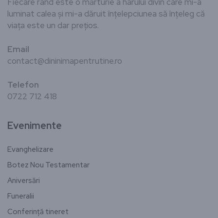
Fiecare rând este o mărturie a harului divin care mi-a
luminat calea și mi-a dăruit înțelepciunea să înțeleg că
viața este un dar prețios.
Email
contact@dininimapentrutine.ro
Telefon
0722 712 418
Evenimente
Evanghelizare
Botez Nou Testamentar
Aniversări
Funeralii
Conferință tineret