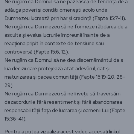
Ne rugăm ca Domnul să ne păzească de tendința de a
adăuga poveri și condiții omenești acolo unde
Dumnezeu lucrează prin har și credință (Fapte 15:7-11).
Ne rugăm ca Dumnezeu să ne formeze răbdarea de a
asculta și evalua lucrurile împreună înainte de a
reacționa pripit în contexte de tensiune sau
controversă (Fapte 15:6, 12).
Ne rugăm ca Domnul să ne dea discernământul de a
lua decizii care protejează atât adevărul, cât și
maturizarea și pacea comunității (Fapte 15:19-20, 28-
29).
Ne rugăm ca Dumnezeu să ne învețe să traversăm
dezacordurile fără resentiment și fără abandonarea
responsabilității față de lucrarea și oamenii Lui (Fapte
15:36-41).
Pentru a putea vizualiza
acest video accesați linkul: