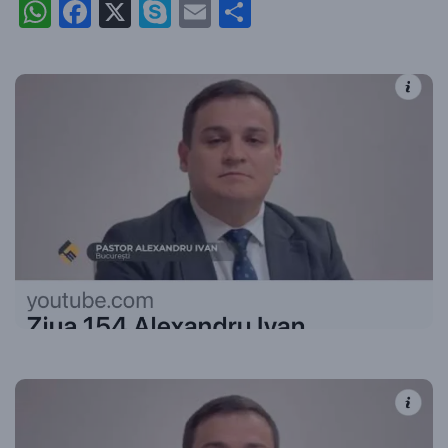
WhatsApp
Facebook
X
Skype
Email
Partajează