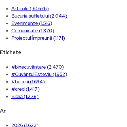
Articole (30.676)
Bucuria sufletului (2.044)
Evenimente (1.516)
Comunicate (1.370)
Proiectul Împreună (1.171)
Etichete
#binecuvântare (2.470)
#CuvântulEsteViu (1.952)
#bucurii (1.694)
#cred (1.417)
Biblia (1.278)
An
2026 (1.622)