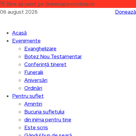
👋
Bine ați venit pe dininimapentrutine.ro!
06 august 2026
Donează
Acasă
Evenimente
Evanghelizare
Botez Nou Testamentar
Conferință tineret
Funeralii
Aniversări
Ordinări
Pentru suflet
Amintiri
Bucuria sufletului
din inima pentru tine
Este scris
Gândul bun de seară