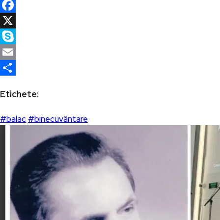
WhatsApp
Facebook
X
Skype
Email
Partajează
Etichete:
#balac
#binecuvântare