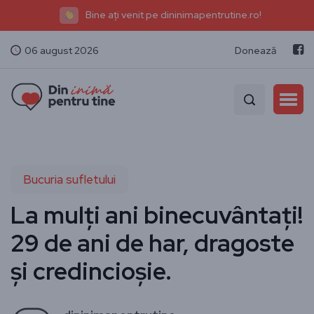
Bine ați venit pe dininimapentrutine.ro!
06 august 2026
Donează
Bucuria sufletului
La mulți ani binecuvântați!
29 de ani de har, dragoste
și credincioșie.