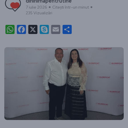
dininimapentrutine
7 iulie 2026
Citești într-un minut
235 Vizualizări
WhatsApp
Facebook
X
Skype
Email
Partajează