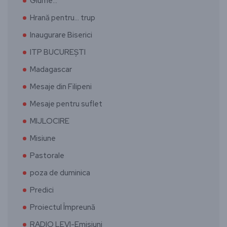
Glume…
Hrană pentru… trup
Inaugurare Biserici
ITP BUCUREȘTI
Madagascar
Mesaje din Filipeni
Mesaje pentru suflet
MIJLOCIRE
Misiune
Pastorale
poza de duminica
Predici
Proiectul Împreună
RADIO LEVI-Emisiuni