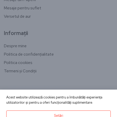
Mesaje pentru suflet
Versetul de aur
Informații
Despre mine
Politica de confidențialitate
Politica cookies
Termeni și Condiții
[email-subscribers-form id="1"]
Acest website utilizează cookies pentru a îmbunătăți experiența
utilizatorilor și pentru a oferi funcționalități suplimentare.
Copyright © Toate drepturile rezervate
Setări