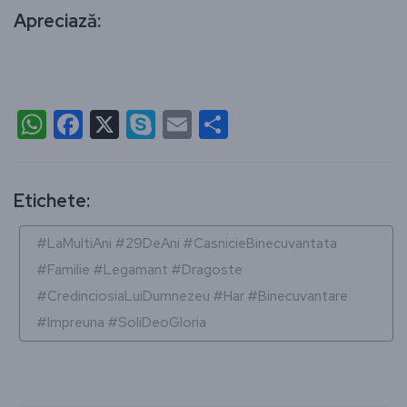
Apreciază:
WhatsApp
Facebook
X
Skype
Email
Partajează
Etichete:
#LaMultiAni #29DeAni #CasnicieBinecuvantata
#Familie #Legamant #Dragoste
#CredinciosiaLuiDumnezeu #Har #Binecuvantare
#Impreuna #SoliDeoGloria