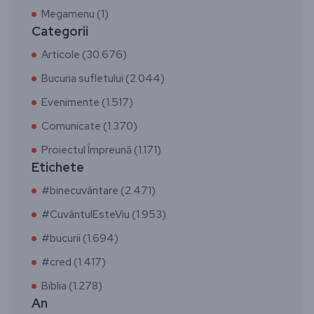
Megamenu (1)
Categorii
Articole (30.676)
Bucuria sufletului (2.044)
Evenimente (1.517)
Comunicate (1.370)
Proiectul Împreună (1.171)
Etichete
#binecuvântare (2.471)
#CuvântulEsteViu (1.953)
#bucurii (1.694)
#cred (1.417)
Biblia (1.278)
An