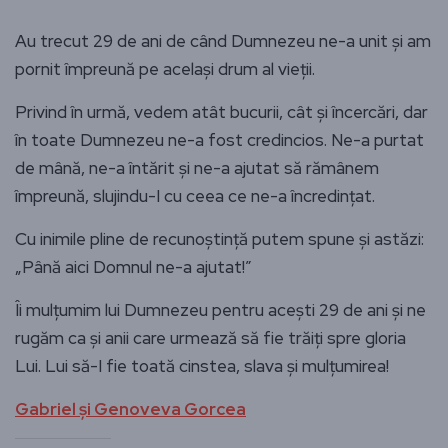
Au trecut 29 de ani de când Dumnezeu ne-a unit și am
pornit împreună pe același drum al vieții.
Privind în urmă, vedem atât bucurii, cât și încercări, dar
în toate Dumnezeu ne-a fost credincios. Ne-a purtat
de mână, ne-a întărit și ne-a ajutat să rămânem
împreună, slujindu-I cu ceea ce ne-a încredințat.
Cu inimile pline de recunoștință putem spune și astăzi:
„Până aici Domnul ne-a ajutat!”
Îi mulțumim lui Dumnezeu pentru acești 29 de ani și ne
rugăm ca și anii care urmează să fie trăiți spre gloria
Lui. Lui să-I fie toată cinstea, slava și mulțumirea!
Gabriel și Genoveva Gorcea