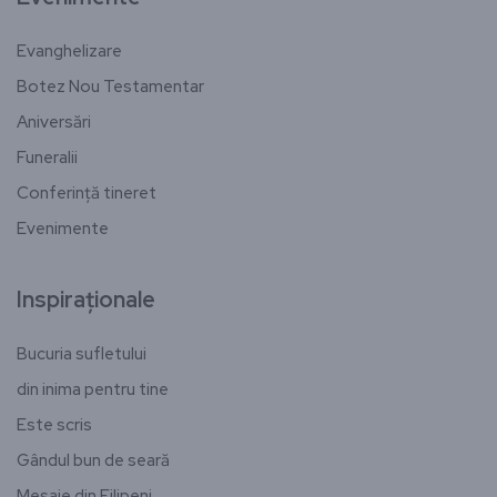
Evanghelizare
Botez Nou Testamentar
Aniversări
Funeralii
Conferință tineret
Evenimente
Inspiraționale
Bucuria sufletului
din inima pentru tine
Este scris
Gândul bun de seară
Mesaje din Filipeni