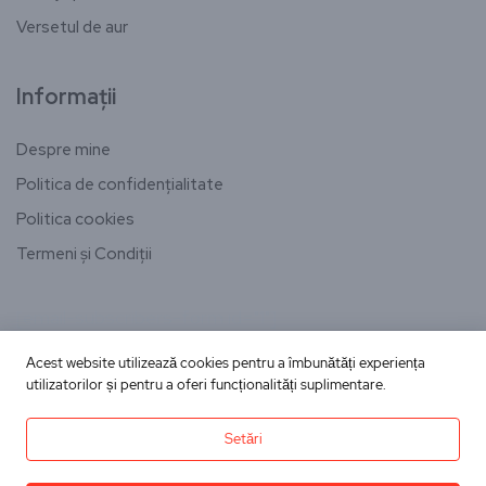
Versetul de aur
Informații
Despre mine
Politica de confidențialitate
Politica cookies
Termeni și Condiții
[email-subscribers-form id="1"]
Acest website utilizează cookies pentru a îmbunătăți experiența
utilizatorilor și pentru a oferi funcționalități suplimentare.
Copyright © Toate drepturile rezervate
Setări
dininimapentrutine.ro