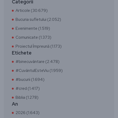
Categorii
Articole (30.679)
Bucuria sufletului (2.052)
Evenimente (1.519)
Comunicate (1.373)
Proiectul Împreună (1.173)
Etichete
#binecuvântare (2.478)
#CuvântulEsteViu (1.959)
#bucurii (1.694)
#cred (1.417)
Biblia (1.278)
An
2026 (1.643)