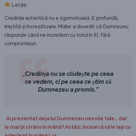
Lecție:
Credința autentică nu e zgomotoasă. E profundă,
liniștită și încrezătoare. Müller a dovedit că Dumnezeu
răspunde când ne încredem cu totul în El, fără
compromisuri.
„
Credința nu se clădește pe ceea
ce vedem, ci pe ceea ce știm că
Dumnezeu a promis.”
Ai prezentat deja lui Dumnezeu nevoile tale… dar
le mai ții strâns în mână? Astăzi, încearcă să le lași cu
adevărat în mâna Lui.