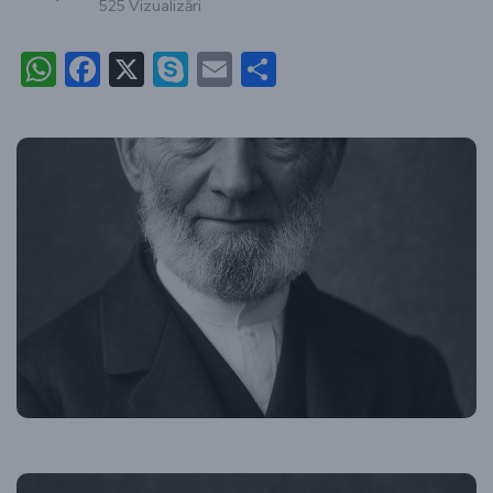
525 Vizualizări
WhatsApp
Facebook
X
Skype
Email
Partajează