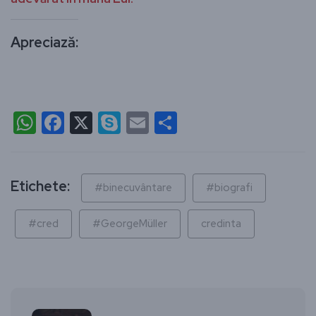
Apreciază:
WhatsApp
Facebook
X
Skype
Email
Partajează
Etichete:
#binecuvântare
#biografi
#cred
#GeorgeMüller
credinta