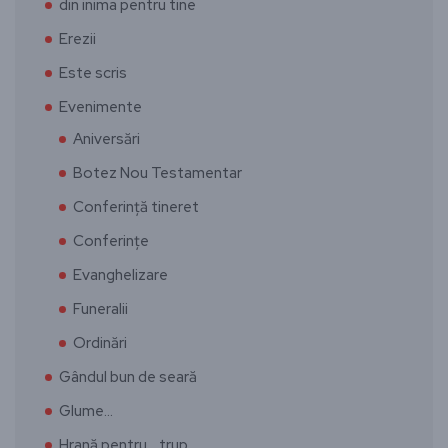
din inima pentru tine
Erezii
Este scris
Evenimente
Aniversări
Botez Nou Testamentar
Conferință tineret
Conferințe
Evanghelizare
Funeralii
Ordinări
Gândul bun de seară
Glume…
Hrană pentru… trup