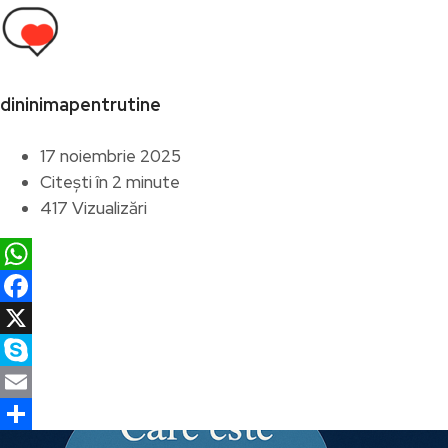
dininimapentrutine
17 noiembrie 2025
Citești în 2 minute
417 Vizualizări
WhatsApp
Facebook
X
Skype
Email
Partajează