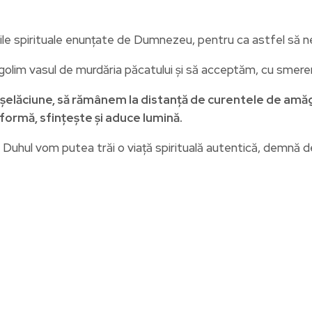
ile spirituale enunțate de Dumnezeu, pentru ca astfel să n
olim vasul de murdăria păcatului și să acceptăm, cu smerenie ș
elăciune, să rămânem la distanță de curentele de amăgir
formă, sfințește și aduce lumină.
e Duhul vom putea trăi o viață spirituală autentică, demnă