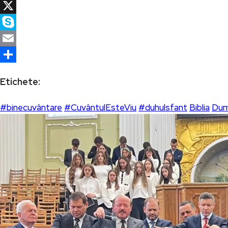
Facebook
X
Skype
Email
Partajează
Etichete:
#binecuvântare
#CuvântulEsteViu
#duhulsfant
Biblia
Dum