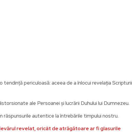
 tendință periculoasă: aceea de a înlocui revelația Scripturii
distorsionate ale Persoanei și lucrării Duhului lui Dumnezeu.
m răspunsurile autentice la întrebările timpului nostru.
vărul revelat, oricât de atrăgătoare ar fi glasurile