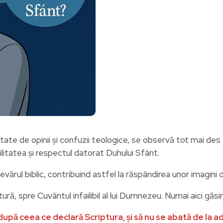
ate de opinii și confuzii teologice, se observă tot mai des o
ilitatea și respectul datorat Duhului Sfânt.
evărul biblic, contribuind astfel la răspândirea unor imagini 
ură, spre Cuvântul infailibil al lui Dumnezeu. Numai aici găsi
ă ceea ce declară Scriptura, și să nu se abată de la ade