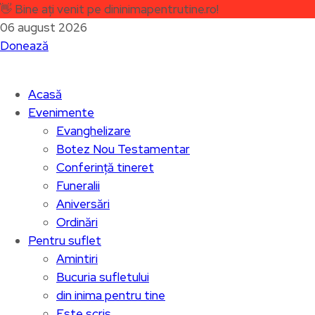
👋
Bine ați venit pe dininimapentrutine.ro!
06 august 2026
Donează
Acasă
Evenimente
Evanghelizare
Botez Nou Testamentar
Conferință tineret
Funeralii
Aniversări
Ordinări
Pentru suflet
Amintiri
Bucuria sufletului
din inima pentru tine
Este scris