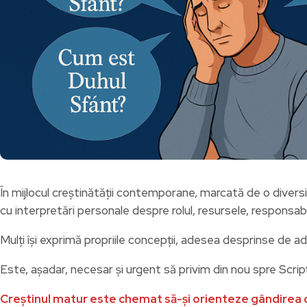
În mijlocul creștinătății contemporane, marcată de o diversit
cu interpretări personale despre rolul, resursele, responsab
Mulți își exprimă propriile concepții, adesea desprinse de ad
Este, așadar, necesar și urgent să privim din nou spre Script
Creștinul matur este chemat să-și orienteze gândirea dup