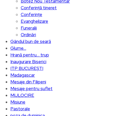
Botez Nou Testamentar
Conferință tineret
Conferințe
Evanghelizare
Funeralii
Ordinări
Gândul bun de seară
Glume…
Hrană pentru… trup
Inaugurare Biserici
ITP BUCUREȘTI
Madagascar
Mesaje din Filipeni
Mesaje pentru suflet
MIJLOCIRE
Misiune
Pastorale
poza de duminica