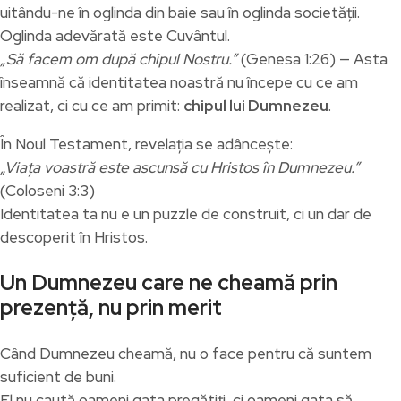
uitându-ne în oglinda din baie sau în oglinda societății.
Oglinda adevărată este Cuvântul.
„Să facem om după chipul Nostru.”
(Genesa 1:26) — Asta
înseamnă că identitatea noastră nu începe cu ce am
realizat, ci cu ce am primit:
chipul lui Dumnezeu
.
În Noul Testament, revelația se adâncește:
„Viața voastră este ascunsă cu Hristos în Dumnezeu.”
(Coloseni 3:3)
Identitatea ta nu e un puzzle de construit, ci un dar de
descoperit în Hristos.
Un Dumnezeu care ne cheamă prin
prezență, nu prin merit
Când Dumnezeu cheamă, nu o face pentru că suntem
suficient de buni.
El nu caută oameni gata pregătiți, ci oameni gata să