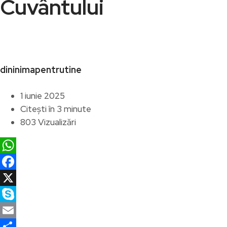
Cuvântului
dininimapentrutine
1 iunie 2025
Citești în 3 minute
803 Vizualizări
WhatsApp
Facebook
X
Skype
Email