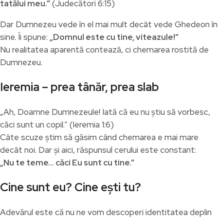
tatălui meu.”
(Judecători 6:15)
Dar Dumnezeu vede în el mai mult decât vede Ghedeon în
sine. Îi spune:
„Domnul este cu tine, viteazule!”
Nu realitatea aparentă contează, ci chemarea rostită de
Dumnezeu.
Ieremia – prea tânăr, prea slab
„Ah, Doamne Dumnezeule! Iată că eu nu știu să vorbesc,
căci sunt un copil.” (Ieremia 1:6)
Câte scuze știm să găsim când chemarea e mai mare
decât noi. Dar și aici, răspunsul cerului este constant:
„Nu te teme… căci Eu sunt cu tine.”
Cine sunt eu? Cine ești tu?
Adevărul este că nu ne vom descoperi identitatea deplin