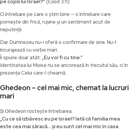
pe copiii lui Israel?”
(Exod 3:11)
O întrebare pe care o știm bine — o întrebare care
pornește din frică, rușine și un sentiment acut de
neputință.
Dar Dumnezeu nu-i oferă o confirmare de sine. Nu-l
încurajează cu vorbe mari.
Îi spune doar atât:
„Eu voi fi cu tine.”
Identitatea lui Moise nu se ancorează în trecutul său, ci în
prezența Celui care-l cheamă.
Ghedeon – cel mai mic, chemat la lucruri
mari
Și Ghedeon rostește întrebarea:
„Cu ce să izbăvesc eu pe Israel? Iată că familia mea
este cea mai săracă… și eu sunt cel mai mic în casa