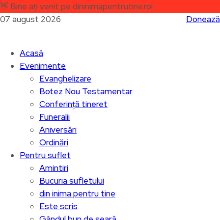
👋
Bine ați venit pe dininimapentrutine.ro!
07 august 2026
Donează
Acasă
Evenimente
Evanghelizare
Botez Nou Testamentar
Conferință tineret
Funeralii
Aniversări
Ordinări
Pentru suflet
Amintiri
Bucuria sufletului
din inima pentru tine
Este scris
Gândul bun de seară