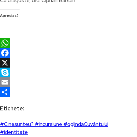
Cu dragoste, drd. Ciprian Bârsan
Apreciază:
WhatsApp
Facebook
X
Skype
Email
Partajează
Etichete:
#Cinesunteu? #incursiune #oglindaCuvântului
#identitate