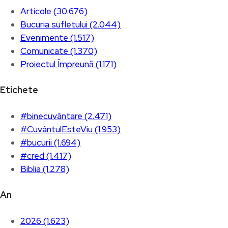
Articole (30.676)
Bucuria sufletului (2.044)
Evenimente (1.517)
Comunicate (1.370)
Proiectul Împreună (1.171)
Etichete
#binecuvântare (2.471)
#CuvântulEsteViu (1.953)
#bucurii (1.694)
#cred (1.417)
Biblia (1.278)
An
2026 (1.623)