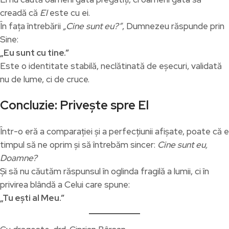
creadă că
El
este cu ei.
În fața întrebării
„Cine sunt eu?”
, Dumnezeu răspunde prin
Sine:
„Eu sunt cu tine.”
Este o identitate stabilă, neclătinată de eșecuri, validată
nu de lume, ci de cruce.
Concluzie: Privește spre El
Într-o eră a comparației și a perfecțiunii afișate, poate că e
timpul să ne oprim și să întrebăm sincer:
Cine sunt eu,
Doamne?
Și să nu căutăm răspunsul în oglinda fragilă a lumii, ci în
privirea blândă a Celui care spune:
„Tu ești al Meu.”