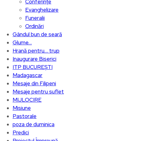
Conferințe
Evanghelizare
Funeralii
Ordinări
Gândul bun de seară
Glume…
Hrană pentru… trup
Inaugurare Biserici
ITP BUCUREȘTI
Madagascar
Mesaje din Filipeni
Mesaje pentru suflet
MIJLOCIRE
Misiune
Pastorale
poza de duminica
Predici
Proiectul Împreună