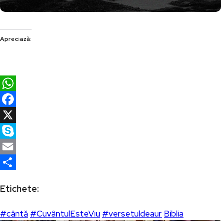
Apreciază:
WhatsApp
Facebook
X
Skype
Email
Partajează
Etichete:
#cântă
#CuvântulEsteViu
#versetuldeaur
Biblia