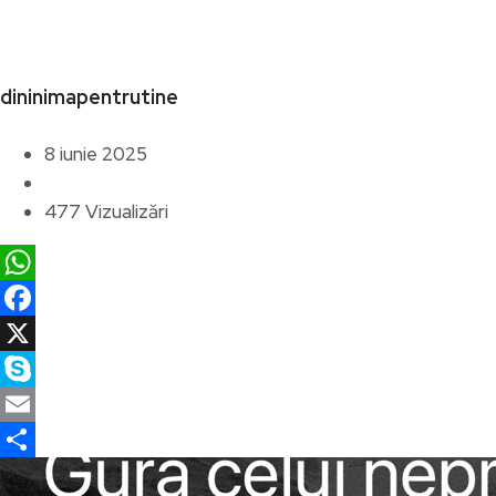
dininimapentrutine
8 iunie 2025
477 Vizualizări
WhatsApp
Facebook
X
Skype
Email
Partajează