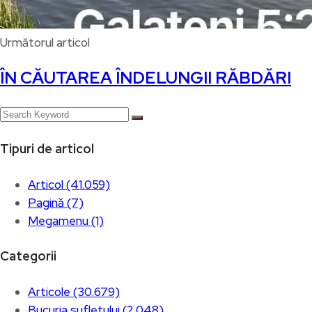
Următorul articol
ÎN CĂUTAREA ÎNDELUNGII RĂBDĂRI
Tipuri de articol
Articol (41.059)
Pagină (7)
Megamenu (1)
Categorii
Articole (30.679)
Bucuria sufletului (2.048)