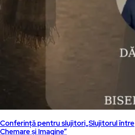
Conferință pentru slujitori„Slujitorul între
Chemare și Imagine”