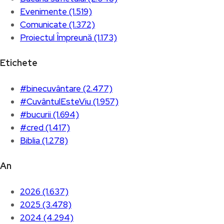
Evenimente (1.519)
Comunicate (1.372)
Proiectul Împreună (1.173)
Etichete
#binecuvântare (2.477)
#CuvântulEsteViu (1.957)
#bucurii (1.694)
#cred (1.417)
Biblia (1.278)
An
2026 (1.637)
2025 (3.478)
2024 (4.294)