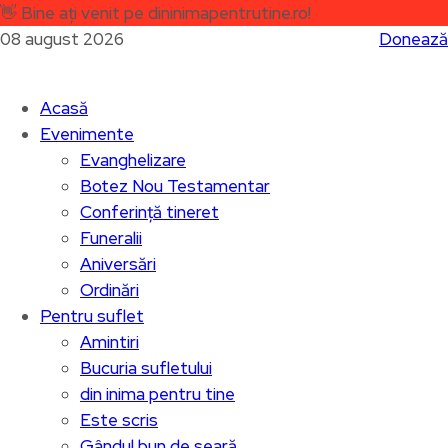
👋
Bine ați venit pe dininimapentrutine.ro!
08 august 2026
Donează
Acasă
Evenimente
Evanghelizare
Botez Nou Testamentar
Conferință tineret
Funeralii
Aniversări
Ordinări
Pentru suflet
Amintiri
Bucuria sufletului
din inima pentru tine
Este scris
Gândul bun de seară