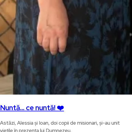
Nuntă… ce nuntă! ❤️
Astăzi, Alessia și Ioan, doi copii de misionari, și-au unit
viețile în prezența lui Dumnezeu.