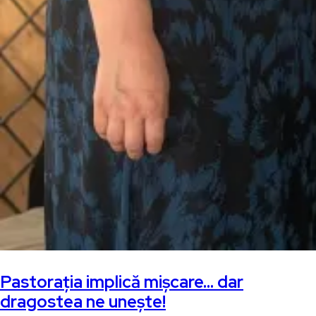
Pastorația implică mișcare… dar
dragostea ne unește!