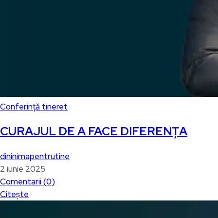
Conferință tineret
CURAJUL DE A FACE DIFERENȚA
dininimapentrutine
2 iunie 2025
Comentarii (
0
)
Citește