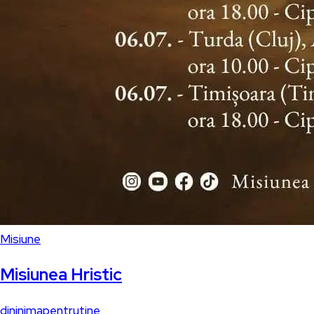
Misiune
Misiunea Hristic
dininimapentrutine