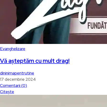
Evanghelizare
Vă așteptăm cu mult drag!
dininimapentrutine
17 decembrie 2024
Comentarii (
0
)
Citește