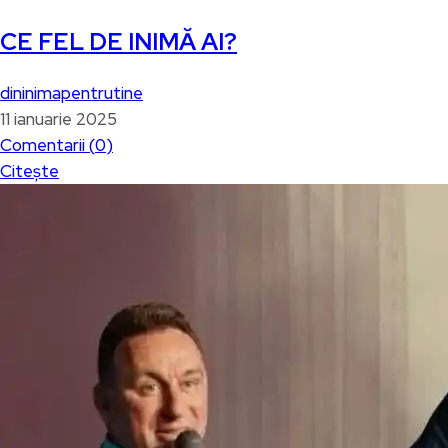
CE FEL DE INIMĂ AI?
dininimapentrutine
11 ianuarie 2025
Comentarii (
0
)
Citește