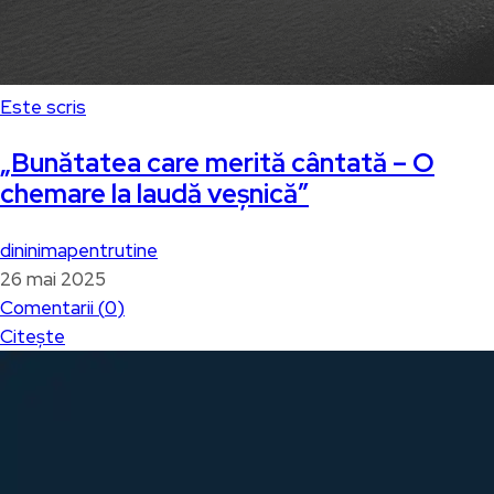
Este scris
„Bunătatea care merită cântată – O
chemare la laudă veșnică”
dininimapentrutine
26 mai 2025
Comentarii (
0
)
Citește