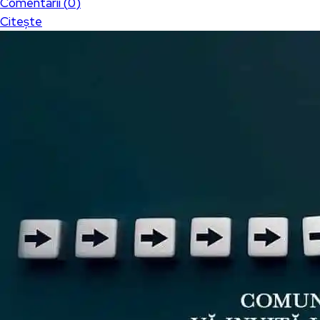
Comentarii (
0
)
Citește