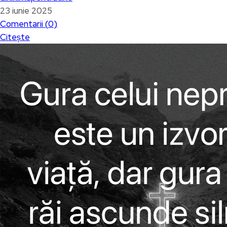
23 iunie 2025
Comentarii (
0
)
Citește