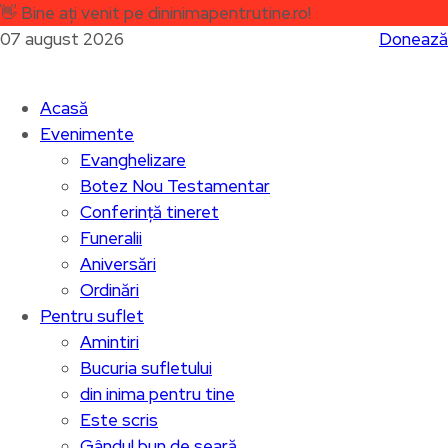
👋
Bine ați venit pe dininimapentrutine.ro!
07 august 2026
Donează
Acasă
Evenimente
Evanghelizare
Botez Nou Testamentar
Conferință tineret
Funeralii
Aniversări
Ordinări
Pentru suflet
Amintiri
Bucuria sufletului
din inima pentru tine
Este scris
Gândul bun de seară