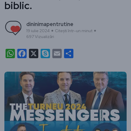
biblic.
dininimapentrutine
19 iulie 2024
Citești într-un minut
697 Vizualizări
WhatsApp
Facebook
X
Skype
Email
Partajează