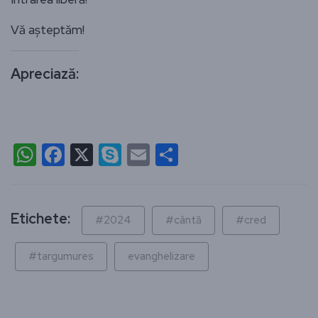
Vă așteptăm!
Apreciază:
WhatsApp
Facebook
X
Skype
Email
Partajează
Etichete:
#2024
#cântă
#cred
#targumures
evanghelizare