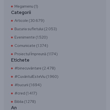
Megamenu (1)
Categorii
Articole (30.679)
Bucuria sufletului (2.053)
Evenimente (1.520)
Comunicate (1.374)
Proiectul Împreună (1.174)
Etichete
#binecuvântare (2.478)
#CuvântulEsteViu (1.960)
#bucurii (1.694)
#cred (1.417)
Biblia (1.278)
An