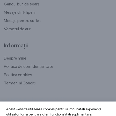
Gândul bun de seară
Mesaje din Filipeni
Mesaje pentru suflet
Versetul de aur
Informații
Despre mine
Politica de confidențialitate
Politica cookies
Termeni și Condiții
[email-subscribers-form id="1"]
Acest website utilizează cookies pentru a îmbunătăți experiența
utilizatorilor și pentru a oferi funcționalități suplimentare.