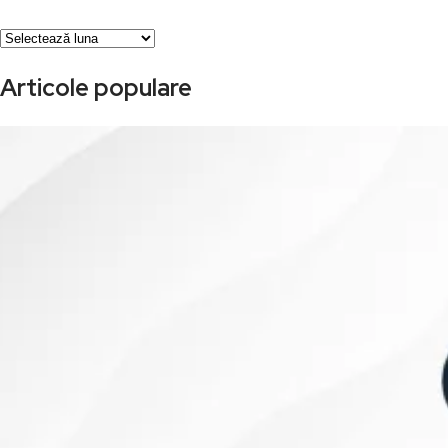
Arhivă
Articole populare