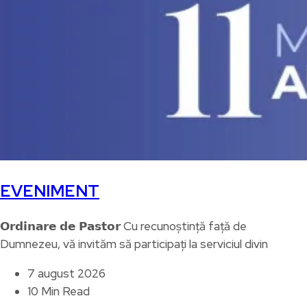
EVENIMENT
𝗢𝗿𝗱𝗶𝗻𝗮𝗿𝗲 𝗱𝗲 𝗣𝗮𝘀𝘁𝗼𝗿 Cu recunoștință față de
Dumnezeu, vă invităm să participați la serviciul divin
7 august 2026
10 Min Read