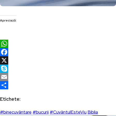
Apreciază:
WhatsApp
Facebook
X
Skype
Email
Partajează
Etichete:
#binecuvântare
#bucurii
#CuvântulEsteViu
Biblia