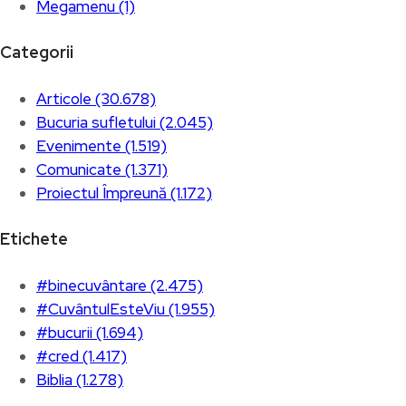
Megamenu (1)
Categorii
Articole (30.678)
Bucuria sufletului (2.045)
Evenimente (1.519)
Comunicate (1.371)
Proiectul Împreună (1.172)
Etichete
#binecuvântare (2.475)
#CuvântulEsteViu (1.955)
#bucurii (1.694)
#cred (1.417)
Biblia (1.278)