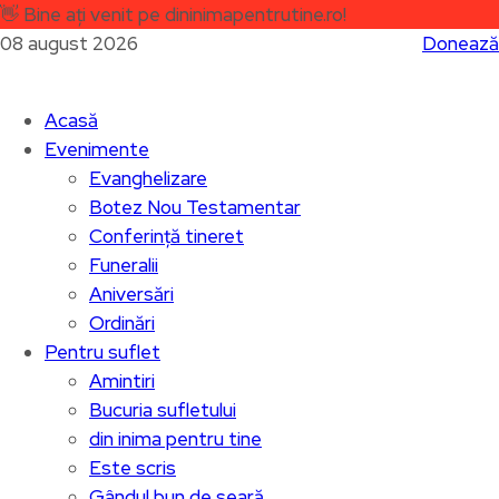
👋
Bine ați venit pe dininimapentrutine.ro!
08 august 2026
Donează
Acasă
Evenimente
Evanghelizare
Botez Nou Testamentar
Conferință tineret
Funeralii
Aniversări
Ordinări
Pentru suflet
Amintiri
Bucuria sufletului
din inima pentru tine
Este scris
Gândul bun de seară