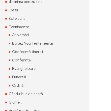
din inima pentru tine
Erezii
Este scris
Evenimente
Aniversări
Botez Nou Testamentar
Conferință tineret
Conferințe
Evanghelizare
Funeralii
Ordinări
Gândul bun de seară
Glume…
Hrană pentru… trup