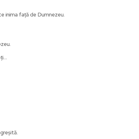
ește inima față de Dumnezeu.
ezeu.
ți…
 greșită.