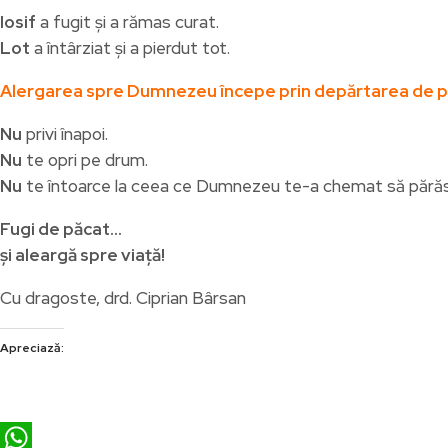
Iosif
a fugit și a rămas curat.
Lot
a întârziat și a pierdut tot.
Alergarea spre Dumnezeu începe prin depărtarea de p
Nu
privi înapoi.
Nu
te opri pe drum.
Nu
te întoarce la ceea ce Dumnezeu te-a chemat să părăs
Fugi de păcat…
și aleargă spre viață!
Cu dragoste, drd. Ciprian Bârsan
Apreciază: