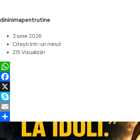
dininimapentrutine
3 iunie 2026
Citești într-un minut
215 Vizualizări
WhatsApp
Facebook
X
Skype
Email
Partajează