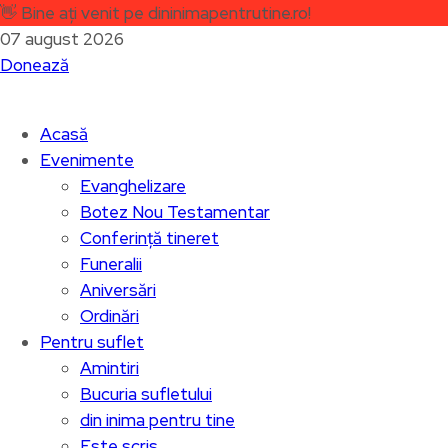
👋
Bine ați venit pe dininimapentrutine.ro!
07 august 2026
Donează
Acasă
Evenimente
Evanghelizare
Botez Nou Testamentar
Conferință tineret
Funeralii
Aniversări
Ordinări
Pentru suflet
Amintiri
Bucuria sufletului
din inima pentru tine
Este scris