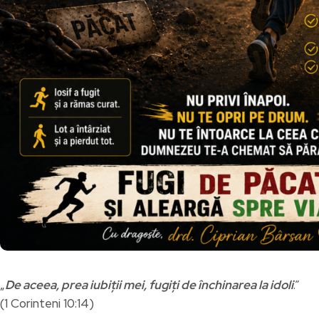
„
De aceea, prea iubiții mei, fugiți de închinarea la idoli
.”
(1 Corinteni 10:14)