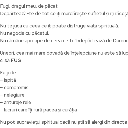
Fugi, dragul meu, de păcat.
Depărtează-te de tot ce îți murdărește sufletul și îți răc
Nu te juca cu ceea ce îți poate distruge viața spirituală.
Nu negocia cu păcatul.
Nu rămâne aproape de ceea ce te îndepărtează de Dumn
Uneori, cea mai mare dovadă de înțelepciune nu este să lup
ci să
FUGI
.
Fugi de:
– ispită
– compromis
– nelegiuire
– anturaje rele
– lucruri care îți fură pacea și curăția
Nu poți supraviețui spiritual dacă nu știi să alergi din direcția