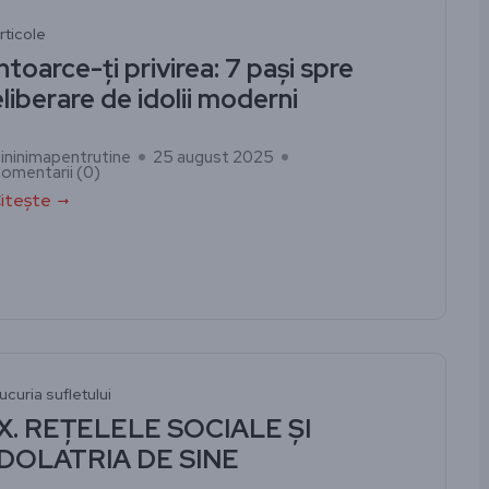
rticole
Întoarce-ți privirea: 7 pași spre
eliberare de idolii moderni
ininimapentrutine
25 august 2025
omentarii (
0
)
itește
ucuria sufletului
IX. REȚELELE SOCIALE ȘI
IDOLATRIA DE SINE