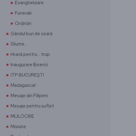
Evanghelizare
Funeralii
Ordinări
Gândul bun de seară
Glume…
Hrană pentru… trup
Inaugurare Biserici
ITP BUCUREȘTI
Madagascar
Mesaje din Filipeni
Mesaje pentru suflet
MIJLOCIRE
Misiune