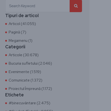
Tipuri de articol
Articol (41.055)
Pagină (7)
Megamenu (1)
Categorii
Articole (30.678)
Bucuria sufletului (2.046)
Evenimente (1.519)
Comunicate (1.372)
Proiectul Împreună (1.172)
Etichete
#binecuvântare (2.475)