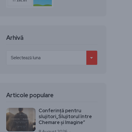
Arhivă
Articole populare
Conferință pentru
slujitori„Slujitorul între
Chemare și Imagine”
8 August 2026