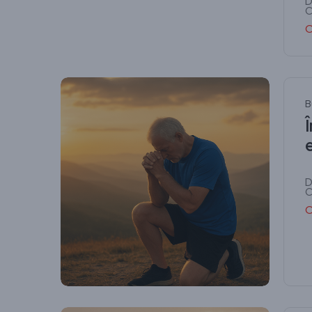
D
C
C
B
D
C
C