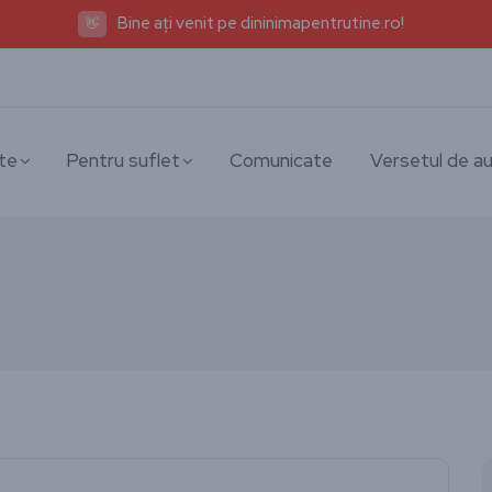
Bine ați venit pe dininimapentrutine.ro!
👋
te
Pentru suflet
Comunicate
Versetul de au