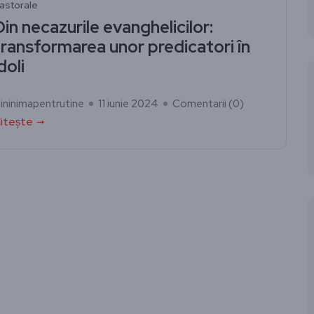
astorale
Din necazurile evanghelicilor:
transformarea unor predicatori în
doli
ininimapentrutine
11 iunie 2024
Comentarii (
0
)
itește