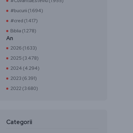
#CuvântulEsteViu (1.955)
#bucurii (1.694)
#cred (1.417)
Biblia (1.278)
An
2026 (1.633)
2025 (3.478)
2024 (4.294)
2023 (6.391)
2022 (3.680)
Categorii