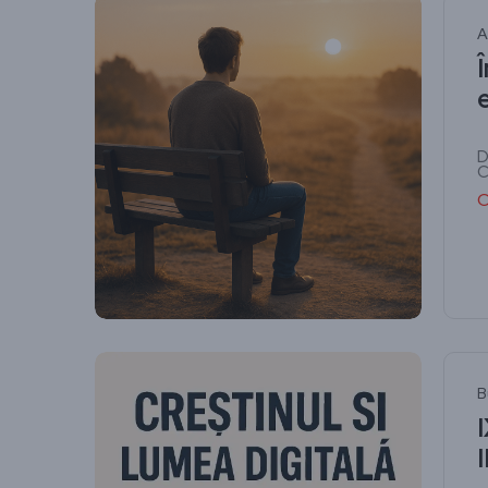
A
D
C
C
B