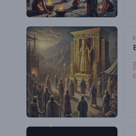
E
D
C
C