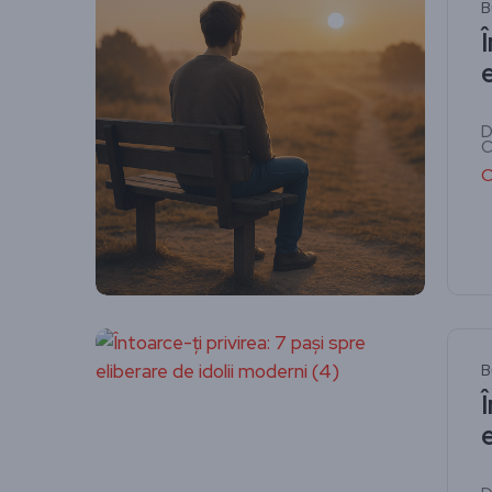
B
D
C
C
B