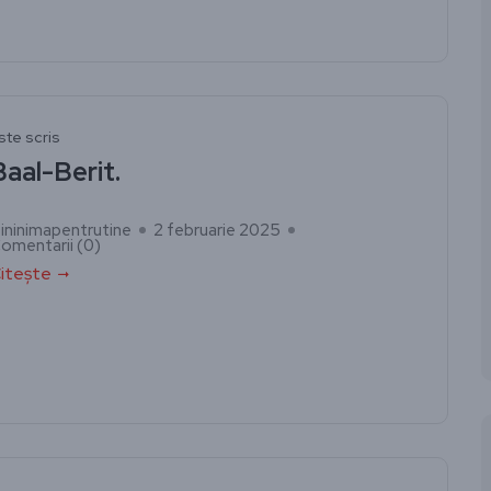
ste scris
Baal-Berit.
ininimapentrutine
2 februarie 2025
omentarii (
0
)
itește