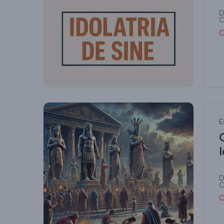
D
C
C
E
C
D
C
C