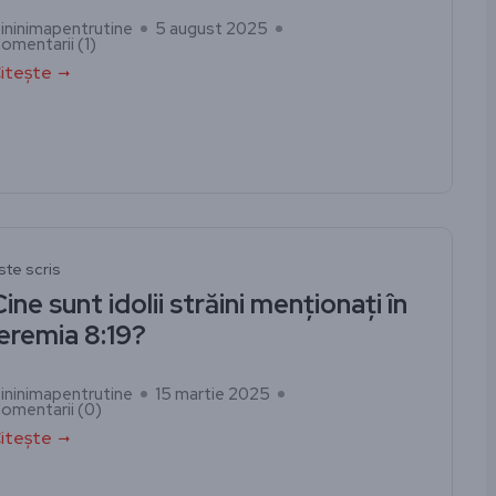
ininimapentrutine
5 august 2025
omentarii (
1
)
itește
ste scris
ine sunt idolii străini menționați în
Ieremia 8:19?
ininimapentrutine
15 martie 2025
omentarii (
0
)
itește