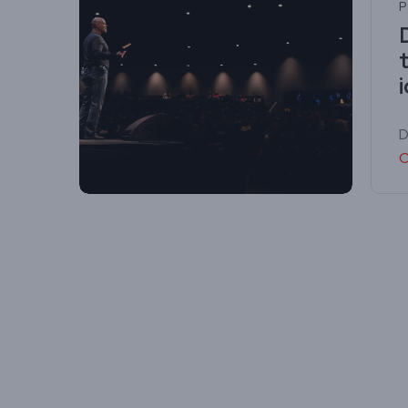
P
i
D
C