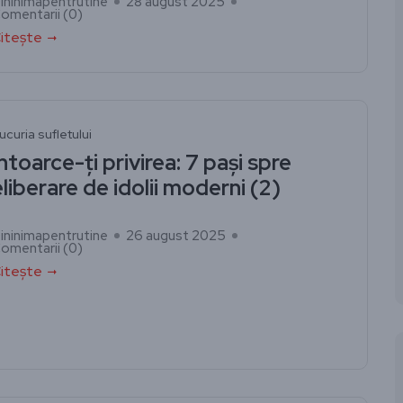
ininimapentrutine
28 august 2025
omentarii (
0
)
itește
ucuria sufletului
Întoarce-ți privirea: 7 pași spre
eliberare de idolii moderni (2)
ininimapentrutine
26 august 2025
omentarii (
0
)
itește