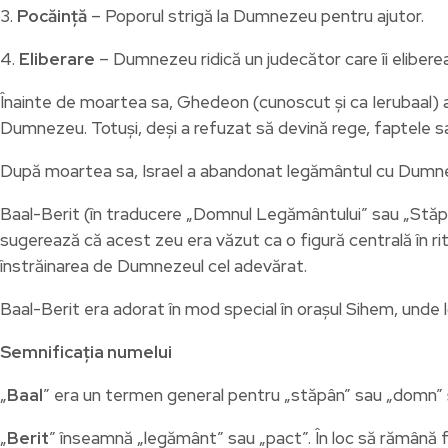
3.
Pocăință
– Poporul strigă la Dumnezeu pentru ajutor.
4.
Eliberare
– Dumnezeu ridică un judecător care îi elibere
Înainte de moartea sa, Ghedeon (cunoscut și ca Ierubaal) a f
Dumnezeu. Totuși, deși a refuzat să devină rege, faptele sale 
După moartea sa, Israel a abandonat legământul cu Dumnezeu 
Baal-Berit (în traducere „Domnul Legământului” sau „Stăpân
sugerează că acest zeu era văzut ca o figură centrală în ritu
înstrăinarea de Dumnezeul cel adevărat.
Baal-Berit era adorat în mod special în orașul Sihem, unde lo
Semnificația numelui
„
Baal
” era un termen general pentru „stăpân” sau „domn” și e
„
Berit
” înseamnă „legământ” sau „pact”. În loc să rămână fi