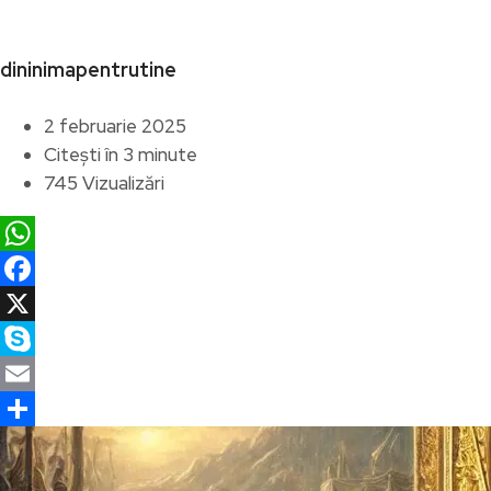
dininimapentrutine
2 februarie 2025
Citești în 3 minute
745 Vizualizări
WhatsApp
Facebook
X
Skype
Email
Partajează