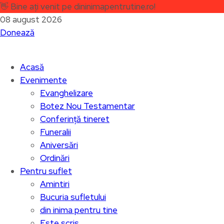
👋
Bine ați venit pe dininimapentrutine.ro!
08 august 2026
Donează
Acasă
Evenimente
Evanghelizare
Botez Nou Testamentar
Conferință tineret
Funeralii
Aniversări
Ordinări
Pentru suflet
Amintiri
Bucuria sufletului
din inima pentru tine
Este scris