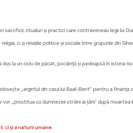
i sacrificii, ritualuri și practici care contraveneau legii lui 
eligia, ci și relațiile politice și sociale între grupurile din 
a dus la un ciclu de păcat, pocăință și pedeapsă în istoria Isra
 folosește „argintul din casa lui Baal-Berit” pentru a finanța 
or „prostitua cu dumnezeii străini ai țării” după moartea lui
 ci și a naturii umane.