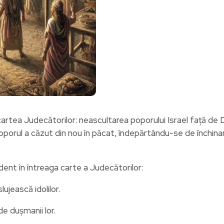
artea Judecătorilor: neascultarea poporului Israel față de D
poporul a căzut din nou în păcat, îndepărtându-se de închin
dent în întreaga carte a Judecătorilor:
jească idolilor.
e dușmanii lor.