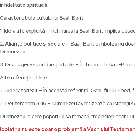
infidelitate spirituală.
Caracteristicile cultului lui Baal-Berit
1.
Idolatrie
explicită – Închinarea la Baal-Berit implica deseor
2.
Alianțe politice și sociale
– Baal-Berit simboliza nu doar r
Dumnezeu.
3.
Distrugerea
unității spirituale – Închinarea la Baal-Berit 
Alte referințe biblice
1. Judecători 9:4 – În această referință, Gaal, fiul lui Ebed,
2. Deuteronom 31:16 – Dumnezeu avertizează că israeliții se v
Dumnezeu le cere poporului să rămână credincioși doar Lui.
Idolatria nu este doar o problemă a Vechiului Testament,