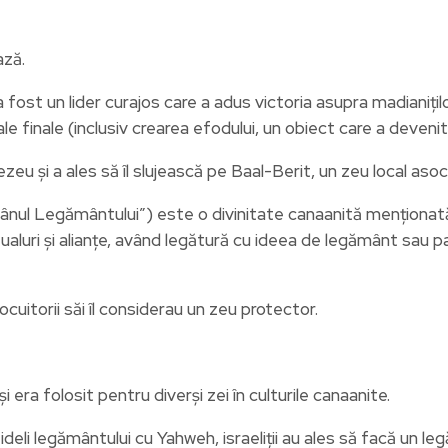
ază.
ost un lider curajos care a adus victoria asupra madianițilo
finale (inclusiv crearea efodului, un obiect care a devenit id
și a ales să îl slujească pe Baal-Berit, un zeu local asocia
ul Legământului”) este o divinitate canaanită menționată î
aluri și alianțe, având legătură cu ideea de legământ sau pact
cuitorii săi îl considerau un zeu protector.
ra folosit pentru diverși zei în culturile canaanite.
deli legământului cu Yahweh, israeliții au ales să facă un 