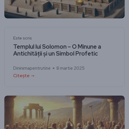
Este scris
Templul lui Solomon – O Minune a
Antichității și un Simbol Profetic
Dininimapentrutine
8 martie 2025
Citește