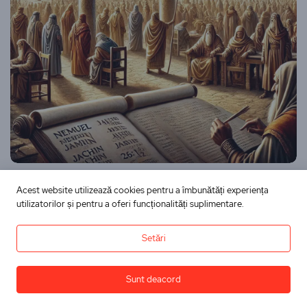
Acest website utilizează cookies pentru a îmbunătăți experiența
utilizatorilor și pentru a oferi funcționalități suplimentare.
Este scris
Tribul lui Simeon –
Setări
Dininimapentrutine
17 ianuarie 2025
Sunt deacord
Citește