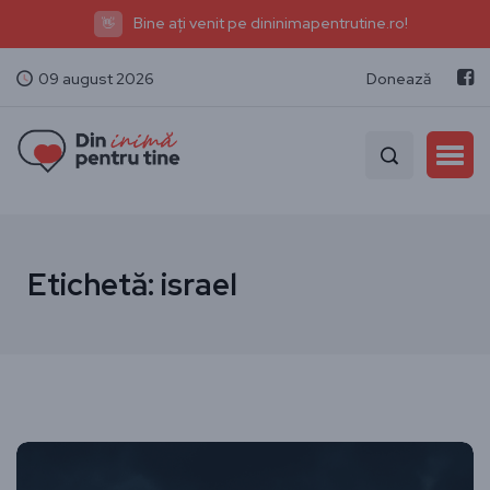
Bine ați venit pe dininimapentrutine.ro!
👋
09 august 2026
Donează
Etichetă:
israel