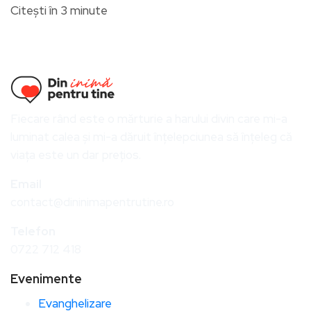
Citești în 3 minute
Fiecare rând este o mărturie a harului divin care mi-a
luminat calea și mi-a dăruit înțelepciunea să înțeleg că
viața este un dar prețios.
Email
contact@dininimapentrutine.ro
Telefon
0722 712 418
Evenimente
Evanghelizare