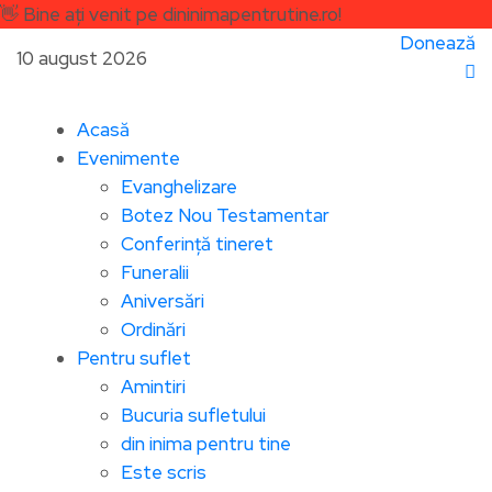
👋
Bine ați venit pe dininimapentrutine.ro!
Donează
10 august 2026
Acasă
Evenimente
Evanghelizare
Botez Nou Testamentar
Conferință tineret
Funeralii
Aniversări
Ordinări
Pentru suflet
Amintiri
Bucuria sufletului
din inima pentru tine
Este scris