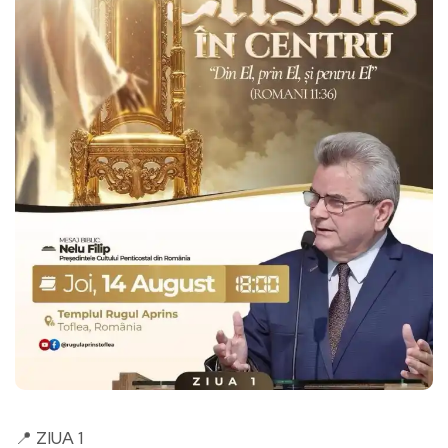
📍 ZIUA 1