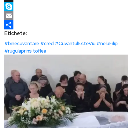
X
Skype
Email
Etichete:
Partajează
#binecuvântare
#cred
#CuvântulEsteViu
#neluFilip
#rugulaprins
toflea