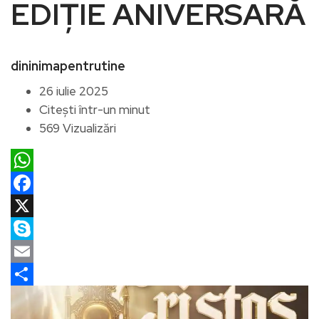
EDIȚIE ANIVERSARĂ
dininimapentrutine
26 iulie 2025
Citești într-un minut
569 Vizualizări
WhatsApp
Facebook
X
Skype
Email
Partajează