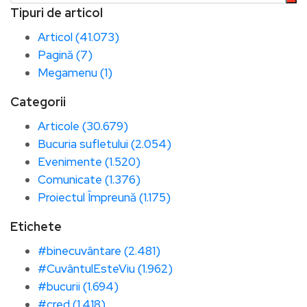
Tipuri de articol
Articol (41.073)
Pagină (7)
Megamenu (1)
Categorii
Articole (30.679)
Bucuria sufletului (2.054)
Evenimente (1.520)
Comunicate (1.376)
Proiectul Împreună (1.175)
Etichete
#binecuvântare (2.481)
#CuvântulEsteViu (1.962)
#bucurii (1.694)
#cred (1.418)