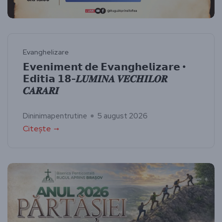
Evanghelizare
𝗘𝘃𝗲𝗻𝗶𝗺𝗲𝗻𝘁 𝗱𝗲 𝗘𝘃𝗮𝗻𝗴𝗵𝗲𝗹𝗶𝘇𝗮𝗿𝗲 •
𝗘𝗱𝗶𝘁𝗶𝗮 𝟭𝟴-𝑳𝑼𝑴𝑰𝑵𝑨 𝑽𝑬𝑪𝑯𝑰𝑳𝑶𝑹
𝑪𝑨𝑹𝑨𝑹𝑰
Dininimapentrutine
5 august 2026
Citește