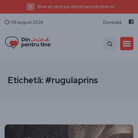
Bine ați venit pe dininimapentrutine.ro!
👋
08 august 2026
Donează
Etichetă:
#rugulaprins