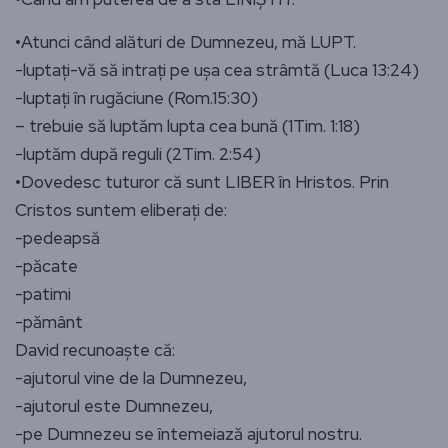
•Atunci când alături de Dumnezeu, mă LUPT.
-luptați-vă să intrați pe ușa cea strâmtă (Luca 13:24)
-luptați în rugăciune (Rom.15:30)
– trebuie să luptăm lupta cea bună (1Tim. 1:18)
-luptăm după reguli (2Tim. 2:54)
•Dovedesc tuturor că sunt LIBER în Hristos. Prin
Cristos suntem eliberați de:
-pedeapsă
-păcate
-patimi
-pământ
David recunoaște că:
-ajutorul vine de la Dumnezeu,
-ajutorul este Dumnezeu,
-pe Dumnezeu se întemeiază ajutorul nostru.