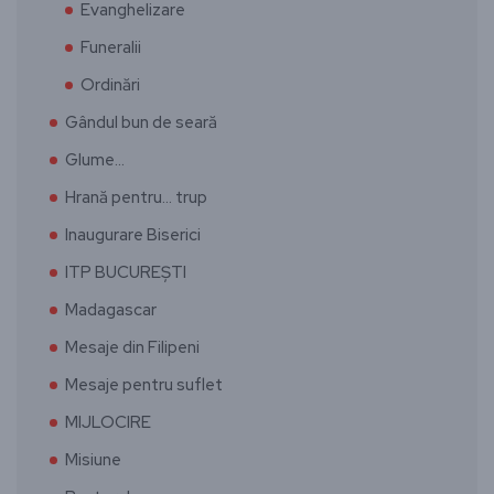
Evanghelizare
Funeralii
Ordinări
Gândul bun de seară
Glume…
Hrană pentru… trup
Inaugurare Biserici
ITP BUCUREȘTI
Madagascar
Mesaje din Filipeni
Mesaje pentru suflet
MIJLOCIRE
Misiune