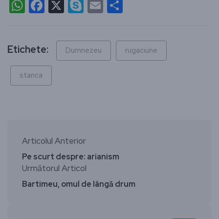
WhatsApp
Facebook
X
Skype
Email
Partajează
Etichete:
Dumnezeu
rugaciune
stanca
Articolul Anterior
Pe scurt despre: arianism
Următorul Articol
Bartimeu, omul de lângă drum