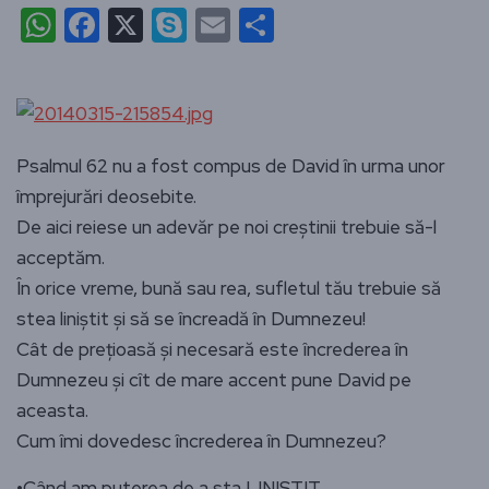
WhatsApp
Facebook
X
Skype
Email
Partajează
Psalmul 62 nu a fost compus de David în urma unor
împrejurări deosebite.
De aici reiese un adevăr pe noi creștinii trebuie să-l
acceptăm.
În orice vreme, bună sau rea, sufletul tău trebuie să
stea liniștit și să se încreadă în Dumnezeu!
Cât de prețioasă și necesară este încrederea în
Dumnezeu și cît de mare accent pune David pe
aceasta.
Cum îmi dovedesc încrederea în Dumnezeu?
•Când am puterea de a sta LINIȘTIT.