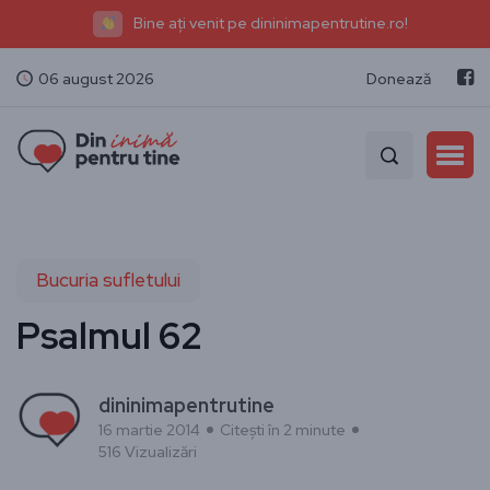
Bine ați venit pe dininimapentrutine.ro!
06 august 2026
Donează
Bucuria sufletului
Psalmul 62
dininimapentrutine
16 martie 2014
Citești în 2 minute
516 Vizualizări