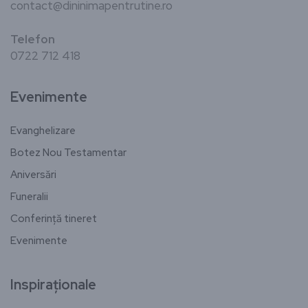
contact@dininimapentrutine.ro
Telefon
0722 712 418
Evenimente
Evanghelizare
Botez Nou Testamentar
Aniversări
Funeralii
Conferință tineret
Evenimente
Inspiraționale