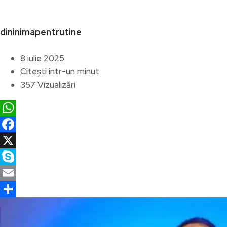
dininimapentrutine
8 iulie 2025
Citești într-un minut
357 Vizualizări
WhatsApp
Facebook
X
Skype
Email
Partajează