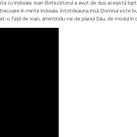
pta cu îndoiala. Ioan Botezătorul a avut de dus această lup
strecoare în minte îndoiala. Întotdeauna însă Domnul este bun
t-o față de Ioan, amintindu-ne de planul Său, de modul în car