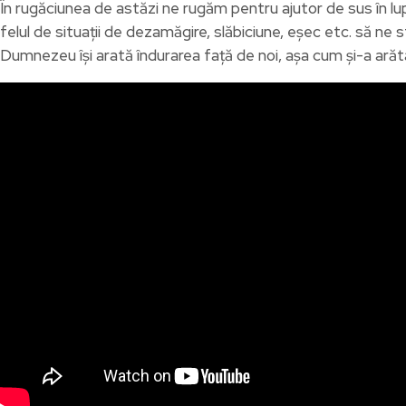
În rugăciunea de astăzi ne rugăm pentru ajutor de sus în lu
felul de situații de dezamăgire, slăbiciune, eșec etc. să ne 
Dumnezeu își arată îndurarea față de noi, așa cum și-a arăta