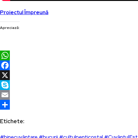
Proiectul Împreună
Apreciază:
WhatsApp
Facebook
X
Skype
Email
Partajează
Etichete:
#binecuvântare
#bucurii
#cultulpenticostal
#CuvântulEst