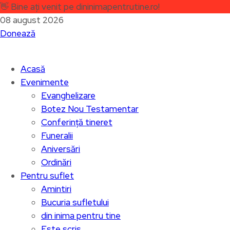
👋
Bine ați venit pe dininimapentrutine.ro!
08 august 2026
Donează
Acasă
Evenimente
Evanghelizare
Botez Nou Testamentar
Conferință tineret
Funeralii
Aniversări
Ordinări
Pentru suflet
Amintiri
Bucuria sufletului
din inima pentru tine
Este scris