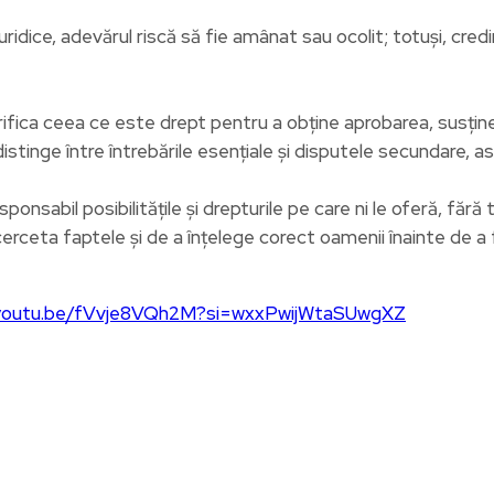
juridice, adevărul riscă să fie amânat sau ocolit; totuși, cred
fica ceea ce este drept pentru a obține aprobarea, susțin
nge între întrebările esențiale și disputele secundare, ast
nsabil posibilitățile și drepturile pe care ni le oferă, fără t
a faptele și de a înțelege corect oamenii înainte de a form
/youtu.be/fVvje8VQh2M?si=wxxPwijWtaSUwgXZ