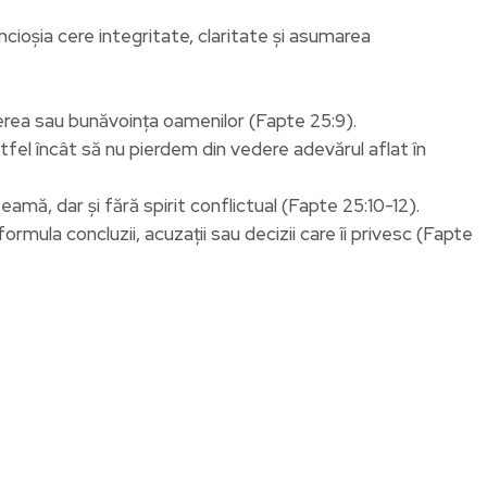
incioșia cere integritate, claritate și asumarea
erea sau bunăvoința oamenilor (Fapte 25:9).
fel încât să nu pierdem din vedere adevărul aflat în
eamă, dar și fără spirit conflictual (Fapte 25:10-12).
ula concluzii, acuzații sau decizii care îi privesc (Fapte