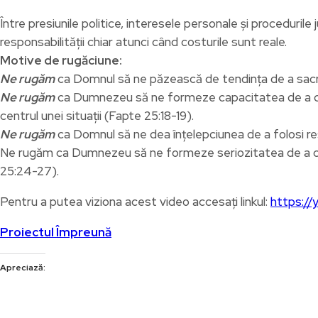
Între presiunile politice, interesele personale și procedurile 
responsabilității chiar atunci când costurile sunt reale.
Motive de rugăciune:
Ne rugăm
ca Domnul să ne păzească de tendința de a sacri
Ne rugăm
ca Dumnezeu să ne formeze capacitatea de a disti
centrul unei situații (Fapte 25:18-19).
Ne rugăm
ca Domnul să ne dea înțelepciunea de a folosi respo
Ne rugăm ca Dumnezeu să ne formeze seriozitatea de a cercet
25:24-27).
Pentru a putea viziona acest video accesați linkul:
https:/
Proiectul Împreună
Apreciază: