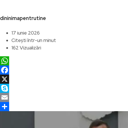
dininimapentrutine
17 iunie 2026
Citești într-un minut
162 Vizualizări
WhatsApp
Facebook
X
Skype
Email
Partajează