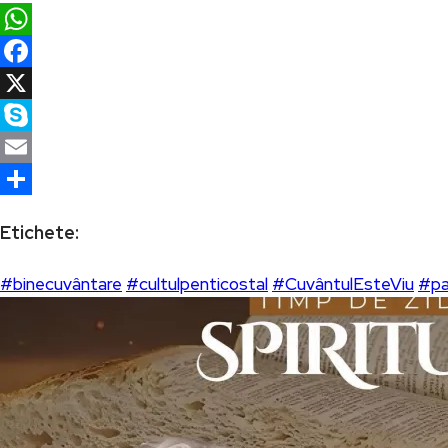
WhatsApp
Facebook
X
Skype
Email
Partajează
Etichete:
#binecuvântare
#cultulpenticostal
#CuvântulEsteViu
#pa