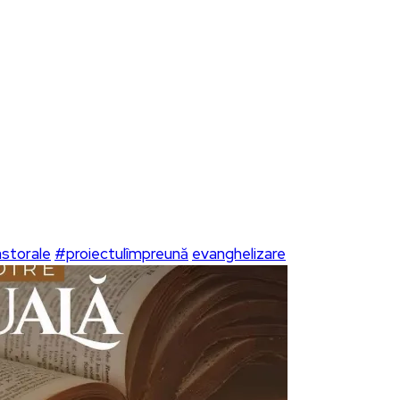
storale
#proiectulîmpreună
evanghelizare