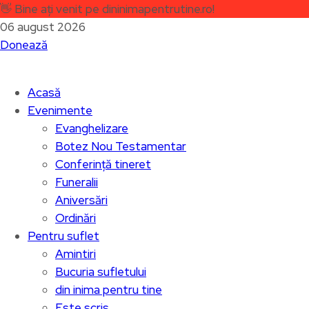
👋
Bine ați venit pe dininimapentrutine.ro!
06 august 2026
Donează
Acasă
Evenimente
Evanghelizare
Botez Nou Testamentar
Conferință tineret
Funeralii
Aniversări
Ordinări
Pentru suflet
Amintiri
Bucuria sufletului
din inima pentru tine
Este scris