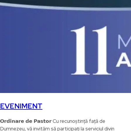
EVENIMENT
𝗢𝗿𝗱𝗶𝗻𝗮𝗿𝗲 𝗱𝗲 𝗣𝗮𝘀𝘁𝗼𝗿 Cu recunoștință față de
Dumnezeu, vă invităm să participați la serviciul divin