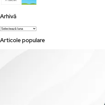
Arhivă
Arhivă
Articole populare