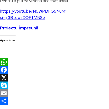
Pentru a putea viziona accesați linkul:
https://youtu.be/N0WPDFG9NuM?
si=jr3BtewzXOPtMN8e
Proiectul Împreună
Apreciază:
WhatsApp
Facebook
X
Skype
Email
Partajează