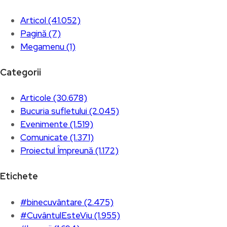
Articol (41.052)
Pagină (7)
Megamenu (1)
Categorii
Articole (30.678)
Bucuria sufletului (2.045)
Evenimente (1.519)
Comunicate (1.371)
Proiectul Împreună (1.172)
Etichete
#binecuvântare (2.475)
#CuvântulEsteViu (1.955)