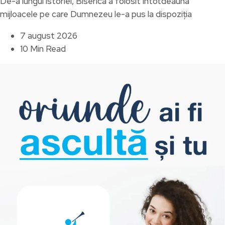
De-a lungul istoriei, Biserica a folosit întotdeauna
mijloacele pe care Dumnezeu le-a pus la dispoziția
7 august 2026
10 Min Read