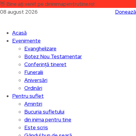
👋
Bine ați venit pe dininimapentrutine.ro!
08 august 2026
Donează
Acasă
Evenimente
Evanghelizare
Botez Nou Testamentar
Conferință tineret
Funeralii
Aniversări
Ordinări
Pentru suflet
Amintiri
Bucuria sufletului
din inima pentru tine
Este scris
Gândul bun de seară