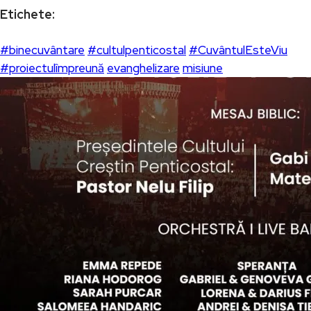
Etichete:
#binecuvântare
#cultulpenticostal
#CuvântulEsteViu
#proiectulîmpreună
evanghelizare
misiune