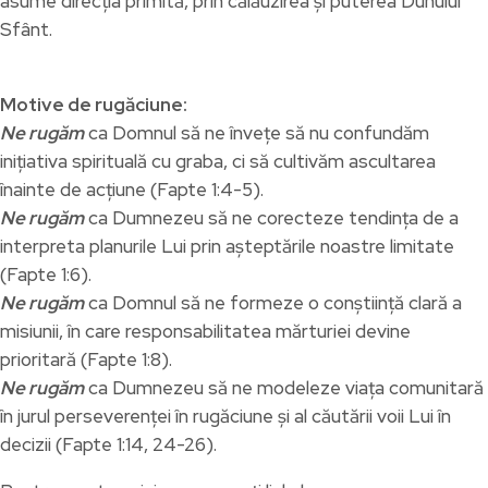
asume direcția primită, prin călăuzirea și puterea Duhului
Sfânt.
Motive de rugăciune:
Ne rugăm
ca Domnul să ne învețe să nu confundăm
inițiativa spirituală cu graba, ci să cultivăm ascultarea
înainte de acțiune (Fapte 1:4-5).
Ne rugăm
ca Dumnezeu să ne corecteze tendința de a
interpreta planurile Lui prin așteptările noastre limitate
(Fapte 1:6).
Ne rugăm
ca Domnul să ne formeze o conștiință clară a
misiunii, în care responsabilitatea mărturiei devine
prioritară (Fapte 1:8).
Ne rugăm
ca Dumnezeu să ne modeleze viața comunitară
în jurul perseverenței în rugăciune și al căutării voii Lui în
decizii (Fapte 1:14, 24-26).