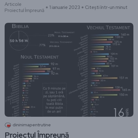
Articole
1 ianuarie 2023
Citești într-un minut
Proiectul Împreună
dininimapentrutine
Proiectul Împreună