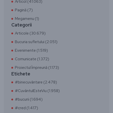
Articol (41.063)
Pagină (7)
Megamenu (1)
Categorii
Articole (30.679)
Bucuria sufletului (2.051)
Evenimente (1.519)
Comunicate (1.372)
Proiectul Împreună (1.173)
Etichete
#binecuvântare (2.478)
#CuvântulEsteViu (1.958)
#bucurii (1.694)
#cred (1.417)