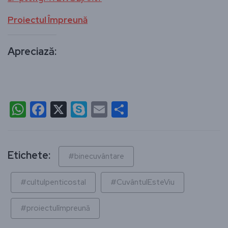
Proiectul Împreună
Apreciază:
WhatsApp
Facebook
X
Skype
Email
Partajează
Etichete:
#binecuvântare
#cultulpenticostal
#CuvântulEsteViu
#proiectulîmpreună