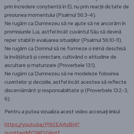
prin încredere conștientă în El, nu prin reacții dictate de
presiunea momentului (Psalmul 56:3-4).
Ne rugăm ca Dumnezeu să ne ajute să ne ancorăm în
promisiunile Lui, astfel încât cuvântul Său să devină
reper stabil în evaluarea situațiilor (Psalmul 56:10-11).
Ne rugăm ca Domnul să ne formeze o inimă deschisă
la învățătură și corectare, cultivând o atitudine de
ascultare și maturizare (Proverbele 13:1).
Ne rugăm ca Dumnezeu să ne modeleze folosirea
cuvintelor și deciziile, astfel încât acestea să reflecte
discernământ și responsabilitate și (Proverbele 13:2-3,
6).
Pentru a putea vizualiza acest video accesați linkul:
https://youtu.be/PI92EAAsBI4?
si=pttwgMY2WO2jAntf