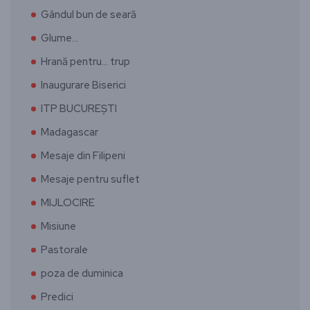
Gândul bun de seară
Glume…
Hrană pentru… trup
Inaugurare Biserici
ITP BUCUREȘTI
Madagascar
Mesaje din Filipeni
Mesaje pentru suflet
MIJLOCIRE
Misiune
Pastorale
poza de duminica
Predici