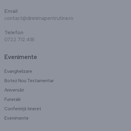
Email
contact@dininimapentrutine.ro
Telefon
0722 712 418
Evenimente
Evanghelizare
Botez Nou Testamentar
Aniversări
Funeralii
Conferință tineret
Evenimente