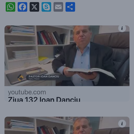
WhatsApp
Facebook
X
Skype
Email
Partajează