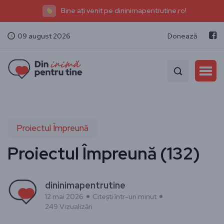
Bine ați venit pe dininimapentrutine.ro!
09 august 2026
Donează
Proiectul Împreună
Proiectul Împreună (132)
dininimapentrutine
12 mai 2026
Citești într-un minut
249 Vizualizări