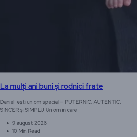
La mulți ani buni și rodnici frate
Daniel, ești un om special — PUTERNIC, AUTENTIC,
SINCER și SIMPLU. Un om în care
9 august 2026
10 Min Read