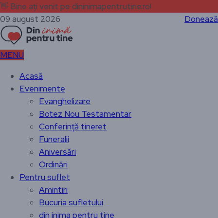
👋
Bine ați venit pe dininimapentrutine.ro!
09 august 2026
Donează
MENU
Acasă
Evenimente
Evanghelizare
Botez Nou Testamentar
Conferință tineret
Funeralii
Aniversări
Ordinări
Pentru suflet
Amintiri
Bucuria sufletului
din inima pentru tine