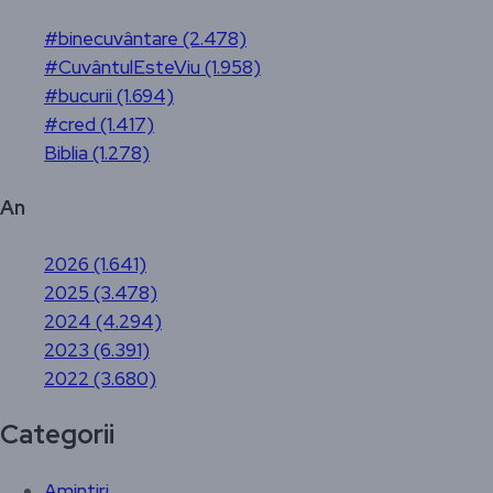
#binecuvântare (2.478)
#CuvântulEsteViu (1.958)
#bucurii (1.694)
#cred (1.417)
Biblia (1.278)
An
2026 (1.641)
2025 (3.478)
2024 (4.294)
2023 (6.391)
2022 (3.680)
Categorii
Amintiri