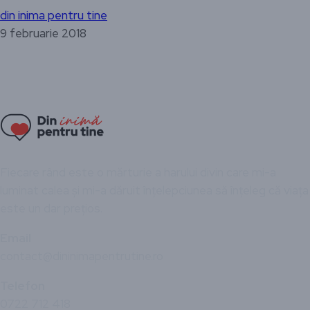
din inima pentru tine
9 februarie 2018
Fiecare rând este o mărturie a harului divin care mi-a
luminat calea și mi-a dăruit înțelepciunea să înțeleg că viața
este un dar prețios.
Email
contact@dininimapentrutine.ro
Telefon
0722 712 418