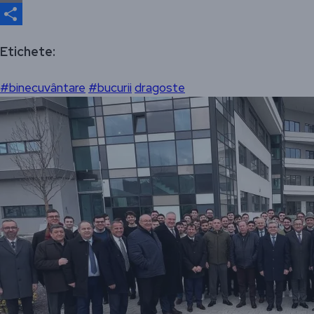
Email
Partajează
Etichete:
#binecuvântare
#bucurii
dragoste