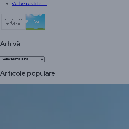
Vorbe rostite ….
Arhivă
Arhivă
Articole populare