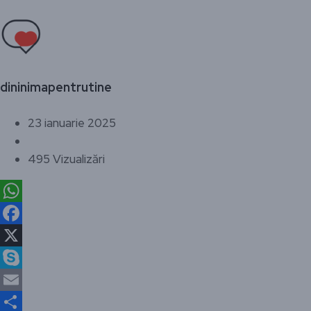
dininimapentrutine
23 ianuarie 2025
495 Vizualizări
WhatsApp
Facebook
X
Skype
Email