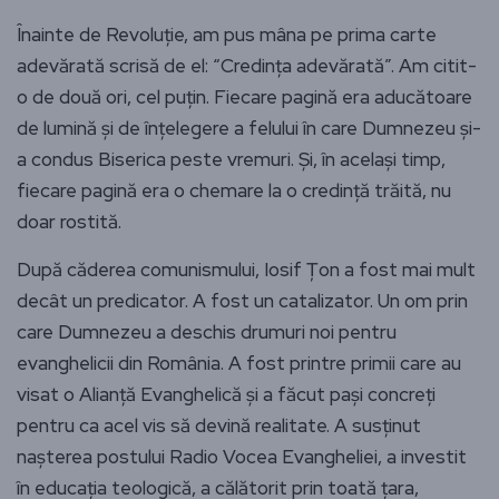
Înainte de Revoluție, am pus mâna pe prima carte
adevărată scrisă de el: “Credința adevărată”. Am citit-
o de două ori, cel puțin. Fiecare pagină era aducătoare
de lumină și de înțelegere a felului în care Dumnezeu și-
a condus Biserica peste vremuri. Și, în același timp,
fiecare pagină era o chemare la o credință trăită, nu
doar rostită.
După căderea comunismului, Iosif Țon a fost mai mult
decât un predicator. A fost un catalizator. Un om prin
care Dumnezeu a deschis drumuri noi pentru
evanghelicii din România. A fost printre primii care au
visat o Alianță Evanghelică și a făcut pași concreți
pentru ca acel vis să devină realitate. A susținut
nașterea postului Radio Vocea Evangheliei, a investit
în educația teologică, a călătorit prin toată țara,