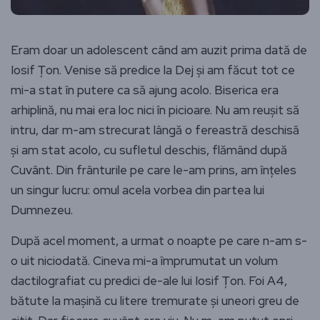
Eram doar un adolescent când am auzit prima dată de
Iosif Țon. Venise să predice la Dej și am făcut tot ce
mi-a stat în putere ca să ajung acolo. Biserica era
arhiplină, nu mai era loc nici în picioare. Nu am reușit să
intru, dar m-am strecurat lângă o fereastră deschisă
și am stat acolo, cu sufletul deschis, flămând după
Cuvânt. Din frânturile pe care le-am prins, am înțeles
un singur lucru: omul acela vorbea din partea lui
Dumnezeu.
După acel moment, a urmat o noapte pe care n-am s-
o uit niciodată. Cineva mi-a împrumutat un volum
dactilografiat cu predici de-ale lui Iosif Țon. Foi A4,
bătute la mașină cu litere tremurate și uneori greu de