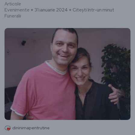
Articole
Evenimente
31 ianuarie 2024
Citești într-un minut
Funeralii
dininimapentrutine