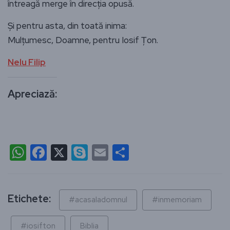
întreagă merge în direcția opusă.
Și pentru asta, din toată inima:
Mulțumesc, Doamne, pentru Iosif Țon.
Nelu Filip
Apreciază:
WhatsApp
Facebook
X
Skype
Email
Partajează
Etichete:
#acasaladomnul
#inmemoriam
#iosifton
Biblia