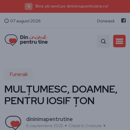
Bine ați venit pe dininimapentrutine.ro!
07 august 2026
Donează
Funeralii
MULȚUMESC, DOAMNE,
PENTRU IOSIF ȚON
dininimapentrutine
6 septembrie 2025
Citești în 3 minute