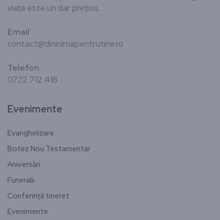
viața este un dar prețios.
Email
contact@dininimapentrutine.ro
Telefon
0722 712 418
Evenimente
Evanghelizare
Botez Nou Testamentar
Aniversări
Funeralii
Conferință tineret
Evenimente