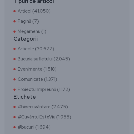
Tipuri de articol
Articol (41.050)
Pagină (7)
Megamenu (1)
Categorii
Articole (30.677)
Bucuria sufletului (2.045)
Evenimente (1.518)
Comunicate (1.371)
Proiectul Împreună (1.172)
Etichete
#binecuvântare (2.475)
#CuvântulEsteViu (1.955)
#bucurii (1.694)