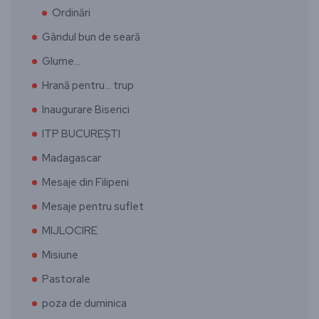
Ordinări
Gândul bun de seară
Glume…
Hrană pentru… trup
Inaugurare Biserici
ITP BUCUREȘTI
Madagascar
Mesaje din Filipeni
Mesaje pentru suflet
MIJLOCIRE
Misiune
Pastorale
poza de duminica