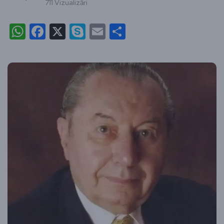
711 Vizualizări
WhatsApp
Facebook
X
Skype
Email
Partajează