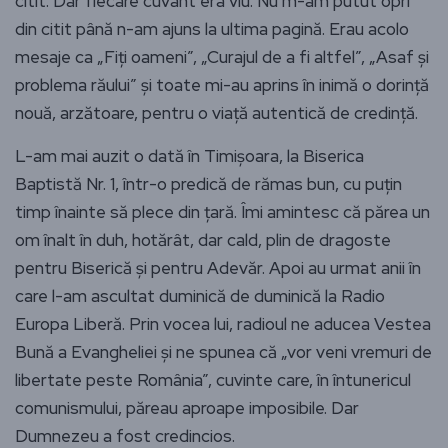
citit. Dar fiecare cuvânt era viu. Nu m-am putut opri
din citit până n-am ajuns la ultima pagină. Erau acolo
mesaje ca „Fiți oameni”, „Curajul de a fi altfel”, „Asaf și
problema răului” și toate mi-au aprins în inimă o dorință
nouă, arzătoare, pentru o viață autentică de credință.
L-am mai auzit o dată în Timișoara, la Biserica
Baptistă Nr. 1, într-o predică de rămas bun, cu puțin
timp înainte să plece din țară. Îmi amintesc că părea un
om înalt în duh, hotărât, dar cald, plin de dragoste
pentru Biserică și pentru Adevăr. Apoi au urmat anii în
care l-am ascultat duminică de duminică la Radio
Europa Liberă. Prin vocea lui, radioul ne aducea Vestea
Bună a Evangheliei și ne spunea că „vor veni vremuri de
libertate peste România”, cuvinte care, în întunericul
comunismului, păreau aproape imposibile. Dar
Dumnezeu a fost credincios.