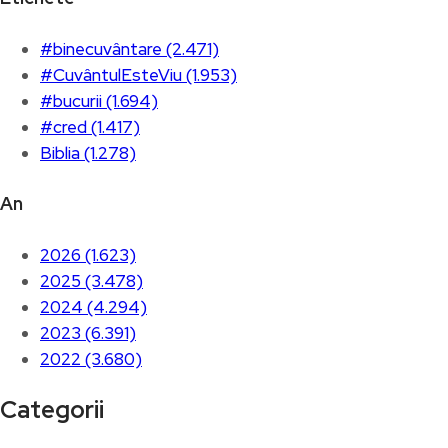
#binecuvântare (2.471)
#CuvântulEsteViu (1.953)
#bucurii (1.694)
#cred (1.417)
Biblia (1.278)
An
2026 (1.623)
2025 (3.478)
2024 (4.294)
2023 (6.391)
2022 (3.680)
Categorii