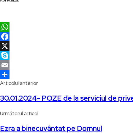
Apreciază:
WhatsApp
Facebook
X
Skype
Email
Articolul anterior
Partajează
30.01.2024- POZE de la serviciul de pr
Următorul articol
Ezra a binecuvântat pe Domnul