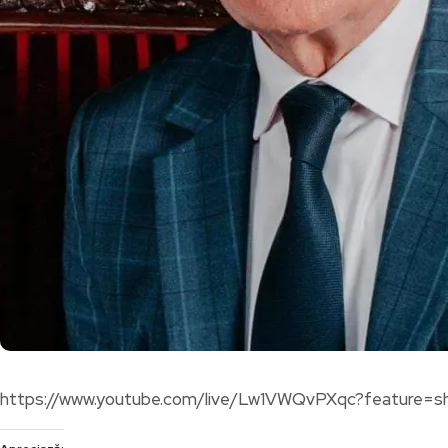
https://www.youtube.com/live/Lw1VWQvPXqc?feature=s