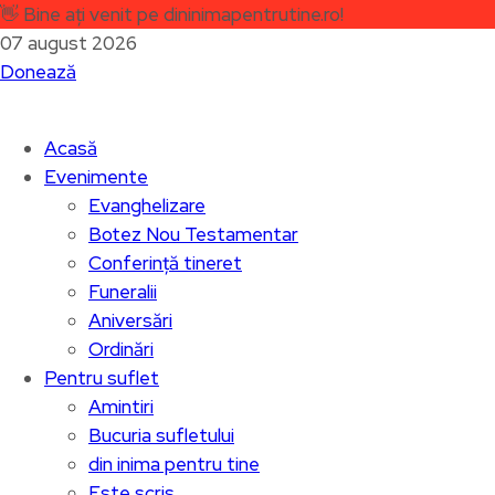
👋
Bine ați venit pe dininimapentrutine.ro!
07 august 2026
Donează
Acasă
Evenimente
Evanghelizare
Botez Nou Testamentar
Conferință tineret
Funeralii
Aniversări
Ordinări
Pentru suflet
Amintiri
Bucuria sufletului
din inima pentru tine
Este scris