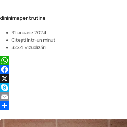
dininimapentrutine
31 ianuarie 2024
Citești într-un minut
3224 Vizualizări
WhatsApp
Facebook
X
Skype
Email
Partajează