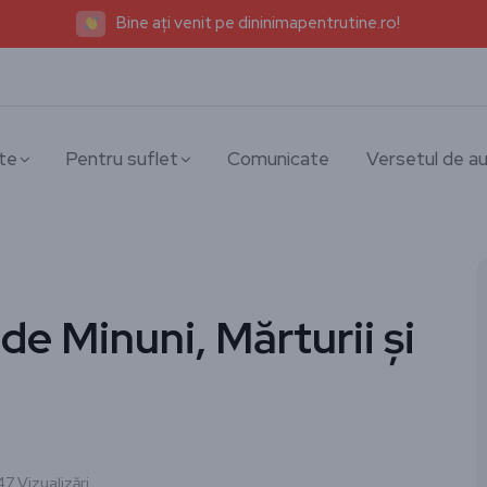
Bine ați venit pe dininimapentrutine.ro!
te
Pentru suflet
Comunicate
Versetul de au
i de Minuni, Mărturii și
47 Vizualizări