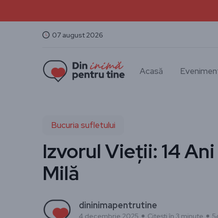
07 august 2026
Acasă
Evenimen
Bucuria sufletului
Izvorul Vieții: 14 An
Milă
dininimapentrutine
4 decembrie 2025
Citești în 3 minute
5