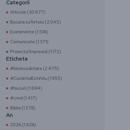
Categorii
Articole (30.677)
Bucuria sufletului (2.045)
Evenimente (1.518)
Comunicate (1.371)
Proiectul Împreună (1.172)
Etichete
#binecuvântare (2.475)
#CuvântulEsteViu (1.955)
#bucurii (1.694)
#cred (1.417)
Biblia (1.278)
An
2026 (1.628)