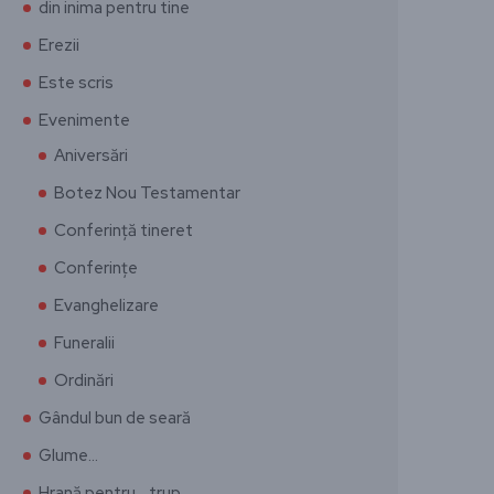
din inima pentru tine
Erezii
Este scris
Evenimente
Aniversări
Botez Nou Testamentar
Conferință tineret
Conferințe
Evanghelizare
Funeralii
Ordinări
Gândul bun de seară
Glume…
Hrană pentru… trup