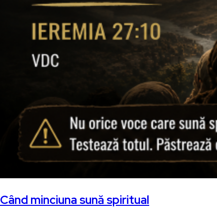
Când minciuna sună spiritual