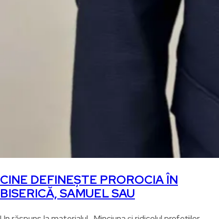
CINE DEFINEȘTE PROROCIA ÎN
BISERICĂ, SAMUEL SAU
Un răspuns la materialul „Minciuna și ridicolul profețiilor