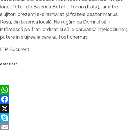
Ionel Țofei, din Biserica Betel – Torino (Italia), iar între
slujitorii prezenți s-a numărat și fratele pastor Marius
Roșu, din biserica locală. Ne rugăm ca Domnul să-i
întărească pe frații ordinați și să le dăruiască înțelepciune și
putere în slujirea la care au fost chemați.
ITP București
Apreciază:
WhatsApp
Facebook
X
Skype