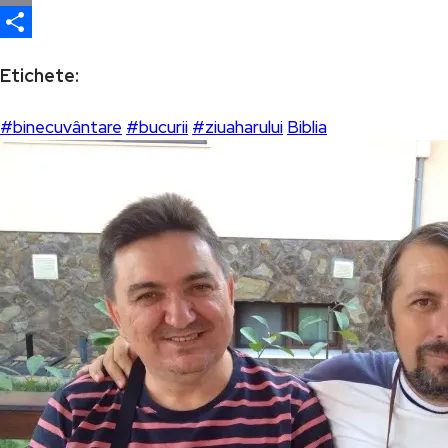
Email
Partajează
Etichete:
#binecuvântare
#bucurii
#ziuaharului
Biblia