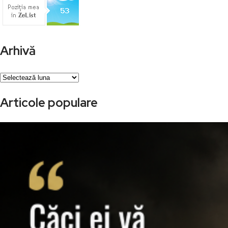
Arhivă
Arhivă
Articole populare