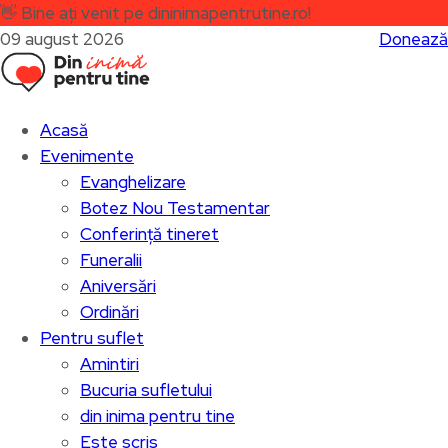
👋
Bine ați venit pe dininimapentrutine.ro!
09 august 2026
Donează
Acasă
Evenimente
Evanghelizare
Botez Nou Testamentar
Conferință tineret
Funeralii
Aniversări
Ordinări
Pentru suflet
Amintiri
Bucuria sufletului
din inima pentru tine
Este scris