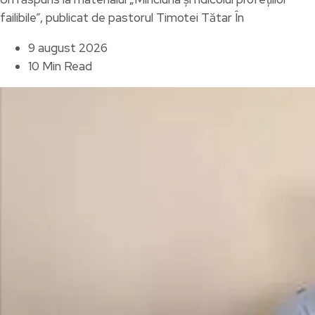
failibile”, publicat de pastorul Timotei Tătar În
9 august 2026
10 Min Read