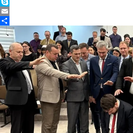
X
Skype
Email
Partajează