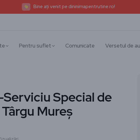
Bine ați venit pe dininimapentrutine.ro!
te
Pentru suflet
Comunicate
Versetul de au
-Serviciu Special de
, Târgu Mureș
izualizări