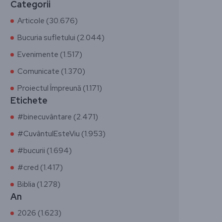
Categorii
Articole (30.676)
Bucuria sufletului (2.044)
Evenimente (1.517)
Comunicate (1.370)
Proiectul Împreună (1.171)
Etichete
#binecuvântare (2.471)
#CuvântulEsteViu (1.953)
#bucurii (1.694)
#cred (1.417)
Biblia (1.278)
An
2026 (1.623)