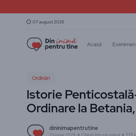
07 august 2026
Acasă
Evenimen
Ordinări
Istorie Penticostală
Ordinare la Betania
dininimapentrutine
23 iunie 2026
Citești într-un minut
773 V