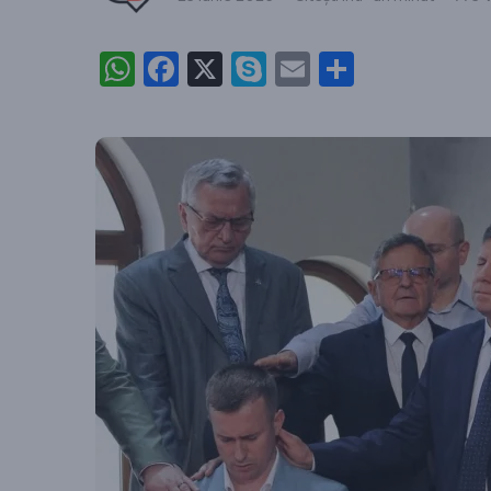
WhatsApp
Facebook
X
Skype
Email
Partajea