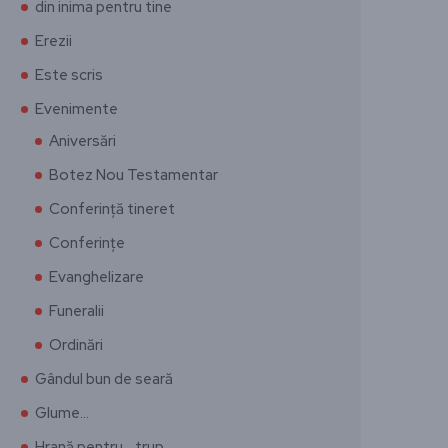
din inima pentru tine
Erezii
Este scris
Evenimente
Aniversări
Botez Nou Testamentar
Conferință tineret
Conferințe
Evanghelizare
Funeralii
Ordinări
Gândul bun de seară
Glume…
Hrană pentru… trup