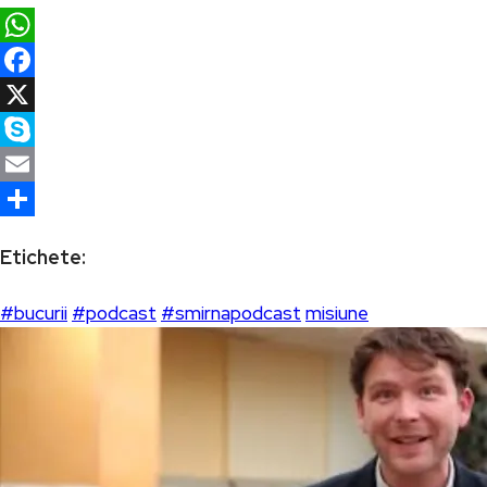
WhatsApp
Facebook
X
Skype
Email
Partajează
Etichete:
#bucurii
#podcast
#smirnapodcast
misiune