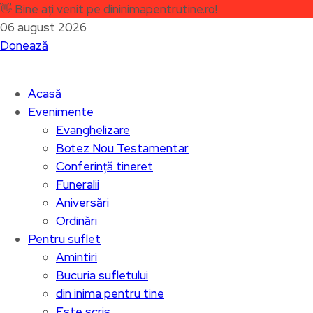
👋
Bine ați venit pe dininimapentrutine.ro!
06 august 2026
Donează
Acasă
Evenimente
Evanghelizare
Botez Nou Testamentar
Conferință tineret
Funeralii
Aniversări
Ordinări
Pentru suflet
Amintiri
Bucuria sufletului
din inima pentru tine
Este scris