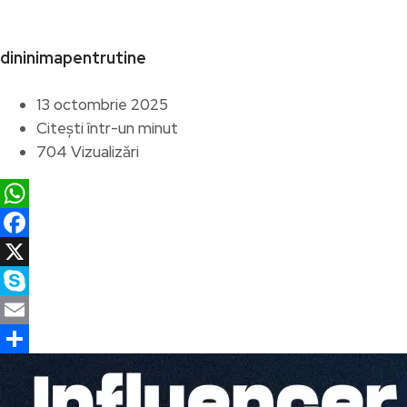
dininimapentrutine
13 octombrie 2025
Citești într-un minut
704 Vizualizări
WhatsApp
Facebook
X
Skype
Email
Partajează