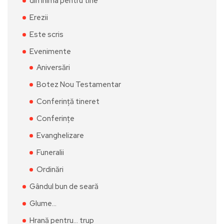
din inima pentru tine
Erezii
Este scris
Evenimente
Aniversări
Botez Nou Testamentar
Conferință tineret
Conferințe
Evanghelizare
Funeralii
Ordinări
Gândul bun de seară
Glume…
Hrană pentru… trup