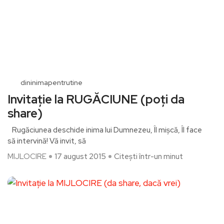
dininimapentrutine
Invitație la RUGĂCIUNE (poți da
share)
Rugăciunea deschide inima lui Dumnezeu, Îl mișcă, Îl face
să intervină! Vă invit, să
MIJLOCIRE
17 august 2015
Citești într-un minut