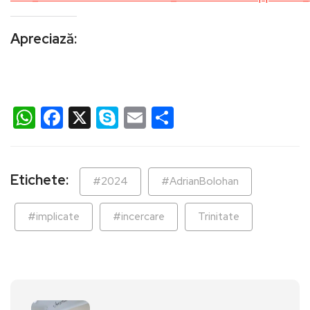
Apreciază:
WhatsApp
Facebook
X
Skype
Email
Partajează
Etichete:
#2024
#AdrianBolohan
#implicate
#incercare
Trinitate