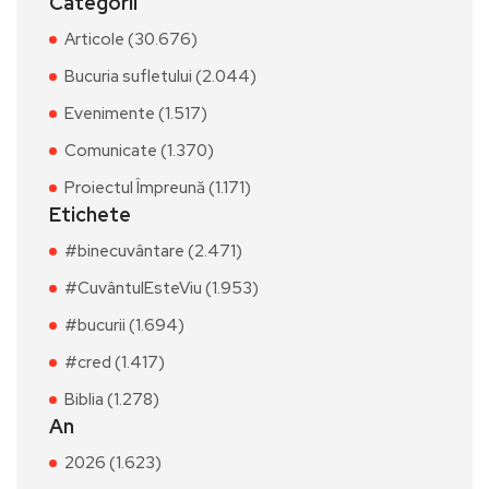
Categorii
Articole (30.676)
Bucuria sufletului (2.044)
Evenimente (1.517)
Comunicate (1.370)
Proiectul Împreună (1.171)
Etichete
#binecuvântare (2.471)
#CuvântulEsteViu (1.953)
#bucurii (1.694)
#cred (1.417)
Biblia (1.278)
An
2026 (1.623)