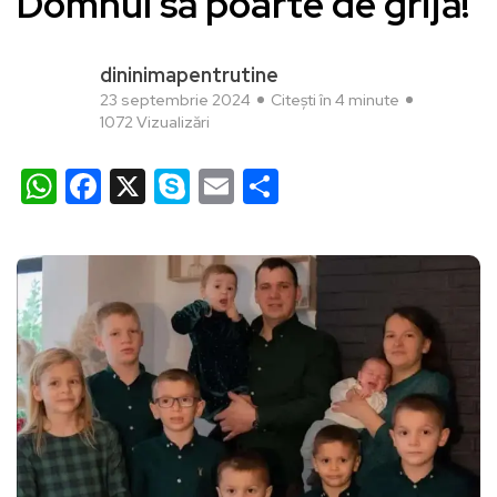
Domnul să poarte de grijă!
dininimapentrutine
23 septembrie 2024
Citești în 4 minute
1072 Vizualizări
WhatsApp
Facebook
X
Skype
Email
Partajează