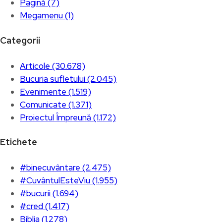
Pagină (7)
Megamenu (1)
Categorii
Articole (30.678)
Bucuria sufletului (2.045)
Evenimente (1.519)
Comunicate (1.371)
Proiectul Împreună (1.172)
Etichete
#binecuvântare (2.475)
#CuvântulEsteViu (1.955)
#bucurii (1.694)
#cred (1.417)
Biblia (1.278)