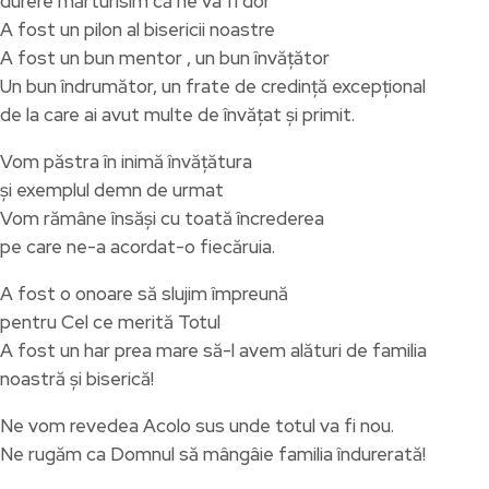
durere mărturisim că ne va fi dor
A fost un pilon al bisericii noastre
A fost un bun mentor , un bun învățător
Un bun îndrumător, un frate de credință excepțional
de la care ai avut multe de învățat și primit.
Vom păstra în inimă învățătura
și exemplul demn de urmat
Vom rămâne însăși cu toată încrederea
pe care ne-a acordat-o fiecăruia.
A fost o onoare să slujim împreună
pentru Cel ce merită Totul
A fost un har prea mare să-l avem alături de familia
noastră și biserică!
Ne vom revedea Acolo sus unde totul va fi nou.
Ne rugăm ca Domnul să mângâie familia îndurerată!