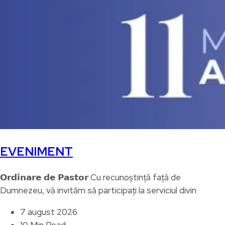
EVENIMENT
𝗢𝗿𝗱𝗶𝗻𝗮𝗿𝗲 𝗱𝗲 𝗣𝗮𝘀𝘁𝗼𝗿 Cu recunoștință față de
Dumnezeu, vă invităm să participați la serviciul divin
7 august 2026