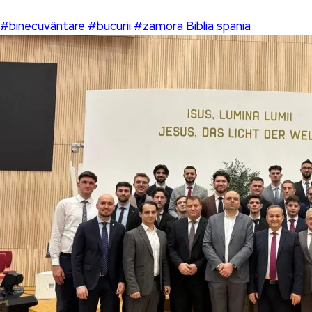
#binecuvântare
#bucurii
#zamora
Biblia
spania