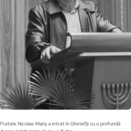
Fratele Nicolae Mariș a intrat în Glorie!Și cu o profundă