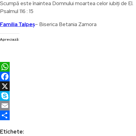
Scumpă este înaintea Domnului moartea celor iubiţi de El.
Psalmul 116 : 15
Familia Talpeș
– Biserica Betania Zamora
Apreciază:
WhatsApp
Facebook
X
Skype
Email
Partajează
Etichete: