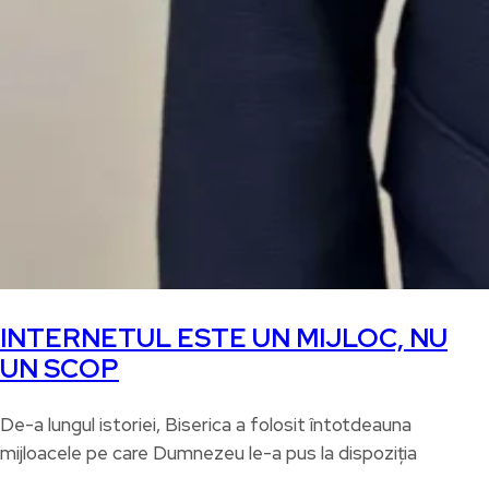
INTERNETUL ESTE UN MIJLOC, NU
UN SCOP
De-a lungul istoriei, Biserica a folosit întotdeauna
mijloacele pe care Dumnezeu le-a pus la dispoziția