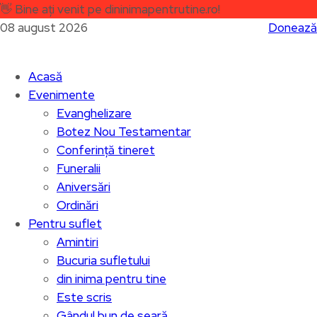
👋
Bine ați venit pe dininimapentrutine.ro!
08 august 2026
Donează
Acasă
Evenimente
Evanghelizare
Botez Nou Testamentar
Conferință tineret
Funeralii
Aniversări
Ordinări
Pentru suflet
Amintiri
Bucuria sufletului
din inima pentru tine
Este scris
Gândul bun de seară