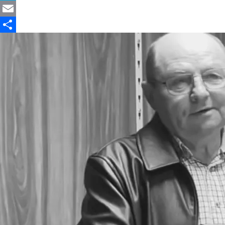
Skype
Email
Partajează