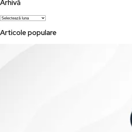
Arhivă
Arhivă
Articole populare